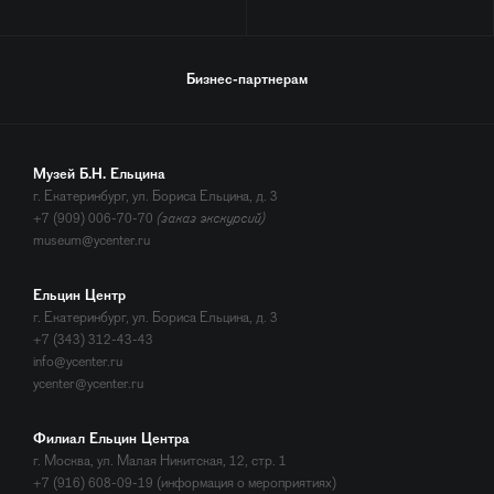
Бизнес-партнерам
Музей Б.Н. Ельцина
г. Екатеринбург, ул. Бориса Ельцина, д. 3
+7 (909) 006-70-70
(заказ экскурсий)
museum@ycenter.ru
Ельцин Центр
г. Екатеринбург, ул. Бориса Ельцина, д. 3
+7 (343) 312-43-43
info@ycenter.ru
ycenter@ycenter.ru
Филиал Ельцин Центра
г. Москва, ул. Малая Никитская, 12, стр. 1
+7 (916) 608-09-19 (информация о мероприятиях)