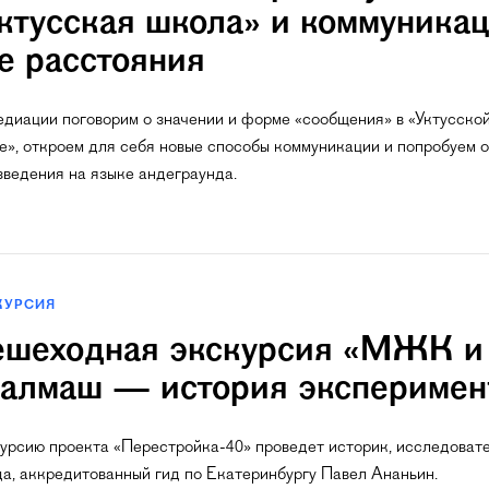
ктусская школа» и коммуника
е расстояния
едиации поговорим о значении и форме «сообщения» в «Уктусско
е», откроем для себя новые способы коммуникации и попробуем 
зведения на языке андеграунда.
КУРСИЯ
шеходная экскурсия «МЖК и
алмаш — история эксперимен
урсию проекта «Перестройка-40» проведет историк, исследоват
да, аккредитованный гид по Екатеринбургу Павел Ананьин.