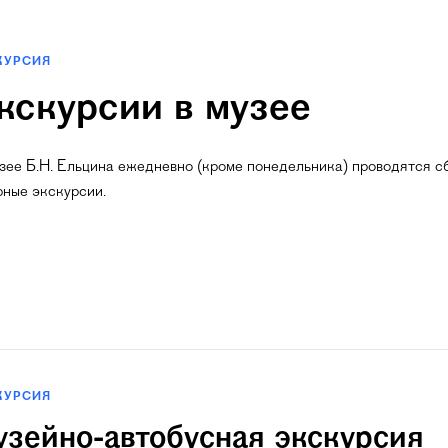
КУРСИЯ
кскурсии в музее
зее Б.Н. Ельцина ежедневно (кроме понедельника) ​проводятся с
рные экскурсии.
КУРСИЯ
зейно-автобусная экскурсия