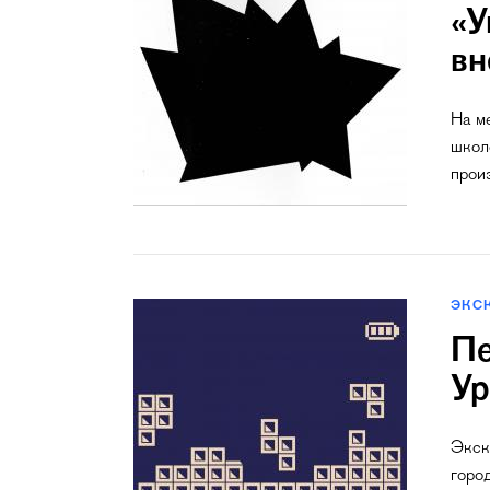
«У
вн
На м
школ
прои
ЭКС
Пе
Ур
Экск
горо