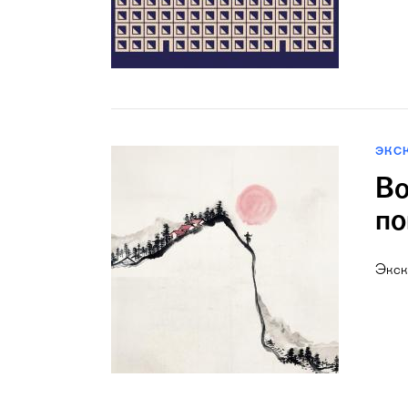
ЭКС
Во
по
Экск