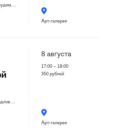
судим
…
Арт-галерея
8 августа
17:00 – 18:00
ой
350 рублей
рдлов
…
Арт-галерея