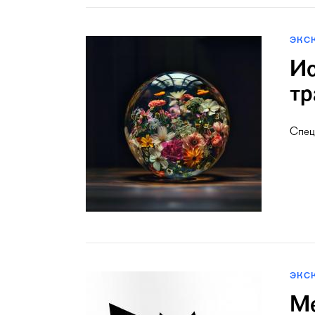
ЭКС
Ис
тр
Спец
ЭКС
Ме