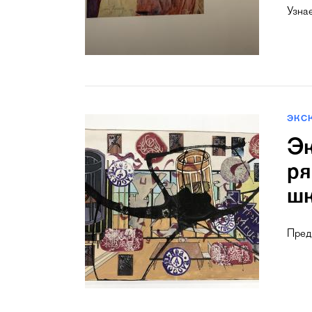
Узна
ЭКС
Эк
ря
шк
Пред