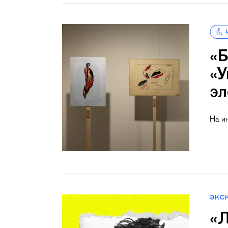
«Б
«У
эл
На и
ЭКС
«Л