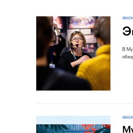
ЭКС
Э
В Му
обзо
ЭКС
Му