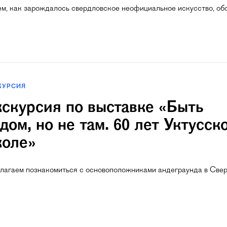
ем, как зарождалось свердловское неофициальное искусство, об
КУРСИЯ
скурсия по выставке «Быть
дом, но не там. 60 лет Уктусск
оле»
лагаем познакомиться с основоположниками андеграунда в Све