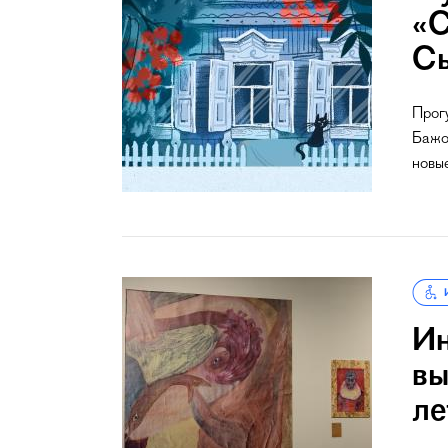
«С
Сы
Прог
Бажо
новы
Ин
вы
ле