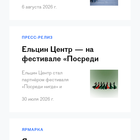
города, к которым
6 августа 2026 г.
традиционно
присоединился Ельцин
Центр. В преддверии
праздника, 31 июля, на
летней площадке
ПРЕСС-РЕЛИЗ
состоялась встреча…
Ельцин Центр — на
фестивале «Посреди
нигде» в Малом Турыше
Ельцин Центр стал
партнёром фестиваля
«Посреди нигде» и
приглашает 1 августа в
30 июля 2026 г.
Малый Турыш, где будет
организована комфортная
зона «Ельцин Центр Плюс».
Вход — свободный для
всех, у кого есть карта
ЯРМАРКА
лоя…