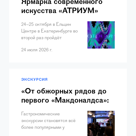
Ярмарка современного
искусства «АТРИУМ»
приглашает участников
24–25 октября в Ельцин
Центре в Екатеринбурге во
второй раз пройдёт
ярмарка современного
24 июля 2026 г.
искусства «АТРИУМ». В
этом году мы расширяем
географию проекта: если
первая ярмарка
объединила художников и
ЭКСКУРСИЯ
инс…
«От обжорных рядов до
первого «Макдоналдса»:
новая экскурсия с ужином
Гастрономические
экскурсии становятся всё
более популярными у
активных горожан. Они