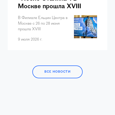
Москве прошла XVIII
конференция цикла
В Филиале Ельцин Центра в
«История сталинизма».
Москве с 26 по 28 июня
прошла XVIII
Международная научная
9 июля 2026 г.
конференция цикла
«История сталинизма». В
этот раз тему конференции
организаторы
сформулировали так:
«После Сталина.…
ВСЕ НОВОСТИ