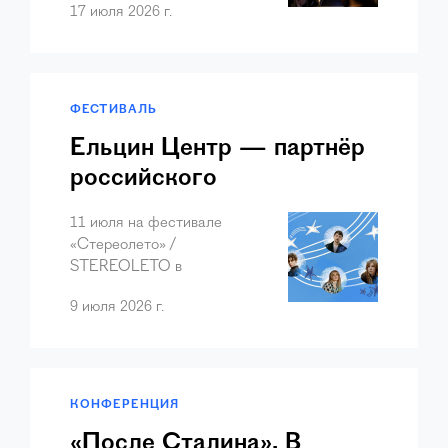
17 июля 2026 г.
выбирают самые
аппетитные путешествия во
времени. 4 июля Музей
Бориса Ельцина в
Екатеринбурге предложил
ФЕСТИВАЛЬ
«прогуляться…
Ельцин Центр — партнёр
российского
музыкального фестиваля
11 июля на фестивале
«Стереолето» /
«Стереолето» /
STEREOLETO
STEREOLETO в
Екатеринбурге лаунж-зона
9 июля 2026 г.
программы лояльности
Ельцин Центра станет
пространством для отдыха
гостей фестиваля.
КОНФЕРЕНЦИЯ
«После Сталина». В