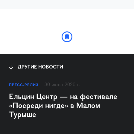
известного блогера, бизнес-тренера,
путешественника. Его опыт, человека
незрячего практически с рождения,
оказался интересен всем, кто
находится в поисках себя, своего
дела, смысла жизни, тем, кто хочет
увидеть мир и посмотреть на
путешествия с нового ракурса.
ДРУГИЕ НОВОСТИ
30 июля 2026 г.
ПРЕСС-РЕЛИЗ
Ельцин Центр — на фестивале
«Посреди нигде» в Малом
Турыше