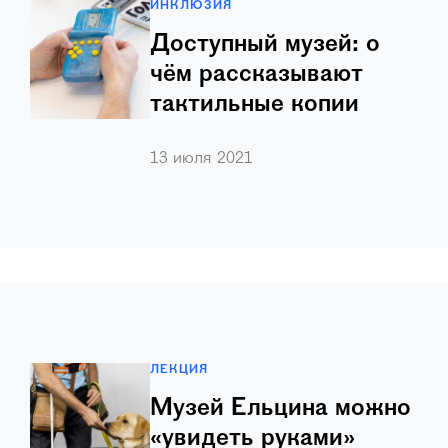
ИНКЛЮЗИЯ
Доступный музей: о
чём рассказывают
тактильные копии
В Музее Бориса Ельцина регулярно
13 июля 2021
проводятся адаптированные обзорные
экскурсии по экспозиции для
слабовидящих и незрячих посетителей
с элементами тифлокомментирования.
ЛЕКЦИЯ
Музей Ельцина можно
«увидеть руками»