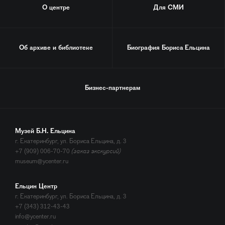
О центре
Для СМИ
Об архиве и библиотеке
Биография
Бориса Ельцина
Бизнес-партнерам
Музей Б.Н. Ельцина
г. Екатеринбург, ул. Бориса Ельцина, д. 3
+7 (909) 006-70-70
(заказ экскурсий)
museum@ycenter.ru
Ельцин Центр
г. Екатеринбург, ул. Бориса Ельцина, д. 3
+7 (343) 312-43-43
info@ycenter.ru