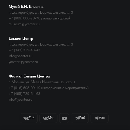
Музей Б.Н. Ельцина
г. Екатеринбург, ул. Бориса Ельцина, д. 3
+7 (909) 006-70-70
(заказ экскурсий)
museum@ycenter.ru
Ельцин Центр
г. Екатеринбург, ул. Бориса Ельцина, д. 3
+7 (343) 312-43-43
info@ycenter.ru
ycenter@ycenter.ru
Филиал Ельцин Центра
г. Москва, ул. Малая Никитская, 12, стр. 1
+7 (916) 608-09-19 (информация о мероприятиях)
+7 (495) 729-54-63
info@ycenter.ru
Екб
Мск
Екб
Мск