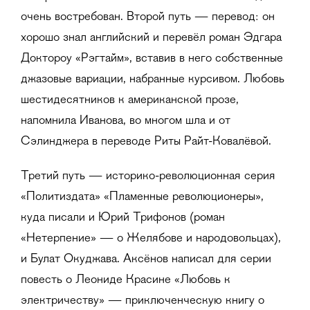
очень востребован. Второй путь — перевод: он
хорошо знал английский и перевёл роман Эдгара
Доктороу «Рэгтайм», вставив в него собственные
джазовые вариации, набранные курсивом. Любовь
шестидесятников к американской прозе,
напомнила Иванова, во многом шла и от
Сэлинджера в переводе Риты Райт-Ковалёвой.
Третий путь — историко-революционная серия
«Политиздата» «Пламенные революционеры»,
куда писали и Юрий Трифонов (роман
«Нетерпение» — о Желябове и народовольцах),
и Булат Окуджава. Аксёнов написал для серии
повесть о Леониде Красине «Любовь к
электричеству» — приключенческую книгу о