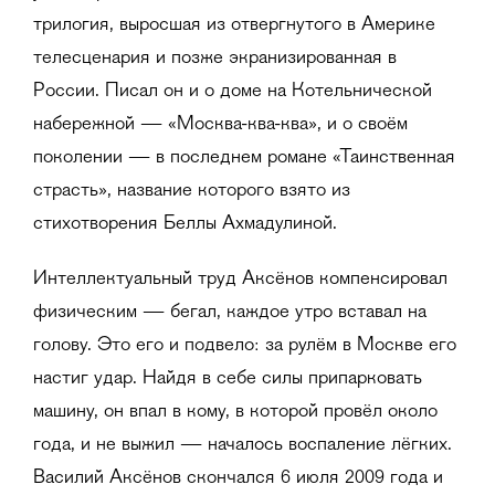
трилогия, выросшая из отвергнутого в Америке
телесценария и позже экранизированная в
России. Писал он и о доме на Котельнической
набережной — «Москва-ква-ква», и о своём
поколении — в последнем романе «Таинственная
страсть», название которого взято из
стихотворения Беллы Ахмадулиной.
Интеллектуальный труд Аксёнов компенсировал
физическим — бегал, каждое утро вставал на
голову. Это его и подвело: за рулём в Москве его
настиг удар. Найдя в себе силы припарковать
машину, он впал в кому, в которой провёл около
года, и не выжил — началось воспаление лёгких.
Василий Аксёнов скончался 6 июля 2009 года и