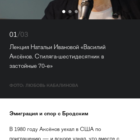
01
/03
Лекция Натальи Ивановой «Василий 
Аксёнов. Стиляга-шестидесятник в 
застойные 70-е»
ФОТО: ЛЮБОВЬ КАБАЛИНОВА
Эмиграция и спор с Бродским
В 1980 году Аксёнов уехал в США по
приглашению — и вскоре узнал, что вместе с