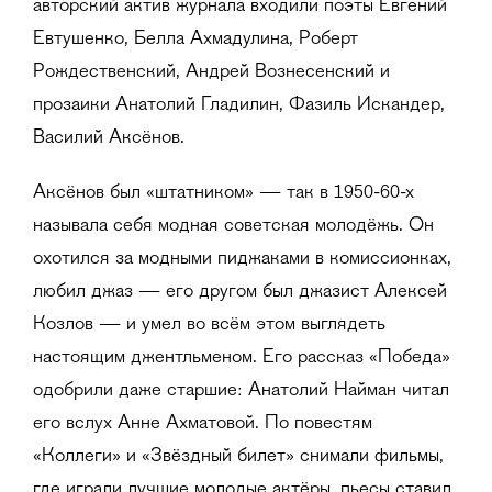
авторский актив журнала входили поэты Евгений
Евтушенко, Белла Ахмадулина, Роберт
Рождественский, Андрей Вознесенский и
прозаики Анатолий Гладилин, Фазиль Искандер,
Василий Аксёнов.
Аксёнов был «штатником» — так в 1950-60-х
называла себя модная советская молодёжь. Он
охотился за модными пиджаками в комиссионках,
любил джаз — его другом был джазист Алексей
Козлов — и умел во всём этом выглядеть
настоящим джентльменом. Его рассказ «Победа»
одобрили даже старшие: Анатолий Найман читал
его вслух Анне Ахматовой. По повестям
«Коллеги» и «Звёздный билет» снимали фильмы,
где играли лучшие молодые актёры, пьесы ставил