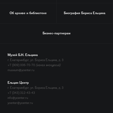
Об архиве и библиотеке
Биография
Бориса Ельцина
Бизнес-партнерам
Музей Б.Н. Ельцина
г. Екатеринбург, ул. Бориса Ельцина, д. 3
+7 (909) 006-70-70
(заказ экскурсий)
museum@ycenter.ru
Ельцин Центр
г. Екатеринбург, ул. Бориса Ельцина, д. 3
+7 (343) 312-43-43
info@ycenter.ru
ycenter@ycenter.ru