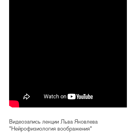
Видеозапись лекции Льва Яковлева
"Нейрофизиология воображения"