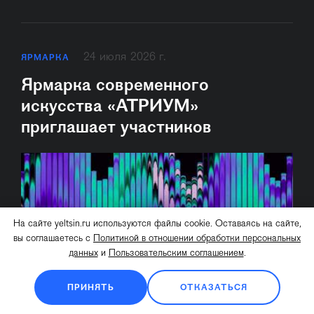
24 июля 2026 г.
ЯРМАРКА
Ярмарка современного
искусства «АТРИУМ»
приглашает участников
На сайте yeltsin.ru используются файлы cookie. Оставаясь на сайте,
вы соглашаетесь с
Политикой в отношении обработки персональных
данных
и
Пользовательским соглашением
.
ПРИНЯТЬ
ОТКАЗАТЬСЯ