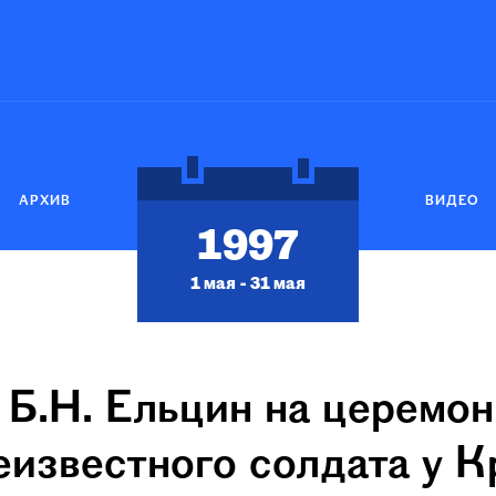
АРХИВ
ВИДЕО
1997
1 мая - 31 мая
Б.Н. Ельцин на церемо
еизвестного солдата у 