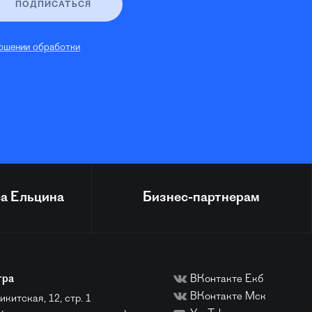
ПОДПИСАТЬСЯ
ошении обработки
а Ельцина
Бизнес-партнерам
тра
ВКонтакте Екб
ВКонтакте Мск
икитская, 12, стр. 1