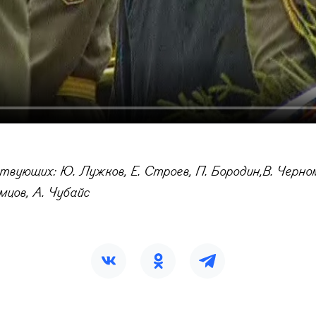
твующих: Ю. Лужков, Е. Строев, П. Бородин,
В. Черно
мцов, А. Чубайс