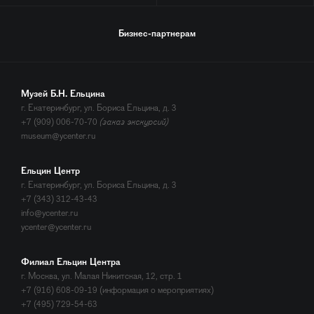
Бизнес-партнерам
Музей Б.Н. Ельцина
г. Екатеринбург, ул. Бориса Ельцина, д. 3
+7 (909) 006-70-70
(заказ экскурсий)
museum@ycenter.ru
Ельцин Центр
г. Екатеринбург, ул. Бориса Ельцина, д. 3
+7 (343) 312-43-43
info@ycenter.ru
ycenter@ycenter.ru
Филиал Ельцин Центра
г. Москва, ул. Малая Никитская, 12, стр. 1
+7 (916) 608-09-19 (информация о мероприятиях)
+7 (495) 729-54-63