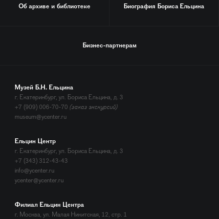
Об архиве и библиотеке
Биография
Бориса Ельцина
Бизнес-партнерам
Музей Б.Н. Ельцина
г. Екатеринбург, ул. Бориса Ельцина, д. 3
+7 (909) 006-70-70
(заказ экскурсий)
museum@ycenter.ru
Ельцин Центр
г. Екатеринбург, ул. Бориса Ельцина, д. 3
+7 (343) 312-43-43
info@ycenter.ru
ycenter@ycenter.ru
Филиал Ельцин Центра
г. Москва, ул. Малая Никитская, 12, стр. 1