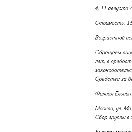
4, 11 августа /
Стоимость: 15
Возрастной це
Обращаем вним
лет, в предос
законодательс
Средства за б
Филиал Ельцин
Москва, ул. Ма
С
бор группы в