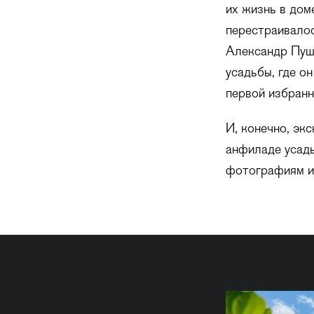
их жизнь в дом
перестраивалос
Александр Пушк
усадьбы, где о
первой избранн
И, конечно, эк
анфиладе усадь
фотографиям и