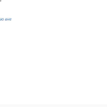
е
ию вне