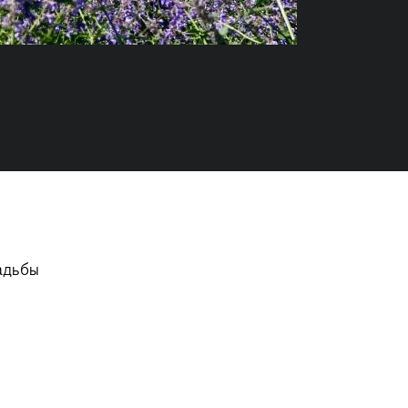
адьбы