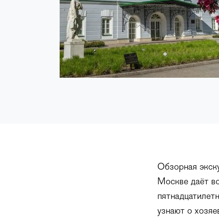
Обзорная экск
Москве даёт во
пятнадцатилетн
узнают о хозяе