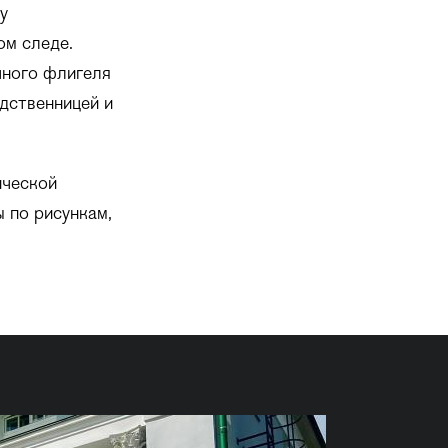
у
ом следе.
чного флигеля
дственницей и
ической
 по рисункам,