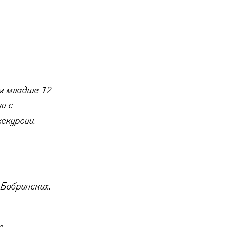
м младше 12
и с
скурсии.
-Бобринских.