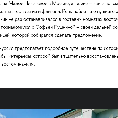
е на Малой Никитской в Москве, а также – как и почем
ь главное здание и флигели. Речь пойдет и о пушкинск
ин не раз останавливался в гостевых комнатах восто
н познакомился с Софьей Пушкиной – своей дальней ро
ицей, которой собирался сделать предложение.
скурсия предполагает подробное путешествие по истор
бы, интерьеры которой были тщательно восстановлены
 воспоминаниям.