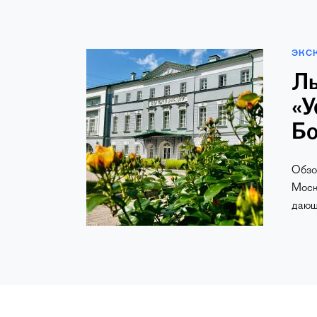
ЭКС
Ль
«У
Бо
Обзо
Моск
дающе