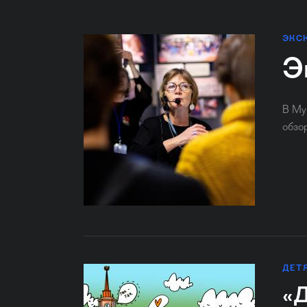
ЭКС
Э
В Му
обзо
ДЕТ
«Д