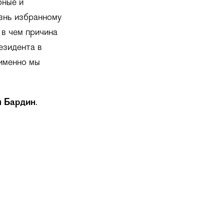
бные и
знь избранному
 в чем причина
езидента в
 именно мы
 Бардин
.