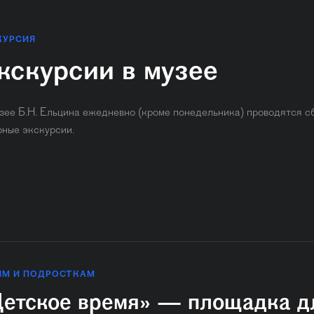
КУРСИЯ
кскурсии в музее
зее Б.Н. Ельцина ежедневно (кроме понедельника) ​проводятся с
рные экскурсии.
ЯМ И ПОДРОСТКАМ
етское время» — площадка д