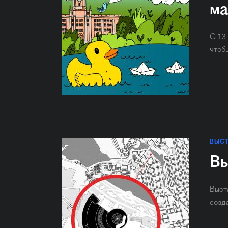
ма
С 13
чтоб
ВЫС
Вы
Выст
созд