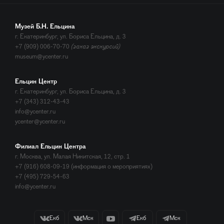
Музей Б.Н. Ельцина
г. Екатеринбург, ул. Бориса Ельцина, д. 3
+7 (909) 006-70-70
(заказ экскурсий)
museum@ycenter.ru
Ельцин Центр
г. Екатеринбург, ул. Бориса Ельцина, д. 3
+7 (343) 312-43-43
info@ycenter.ru
ycenter@ycenter.ru
Филиал Ельцин Центра
г. Москва, ул. Малая Никитская, 12, стр. 1
+7 (916) 608-09-19 (информация о мероприятиях)
+7 (495) 729-54-63
info@ycenter.ru
Екб
Мск
Екб
Мск