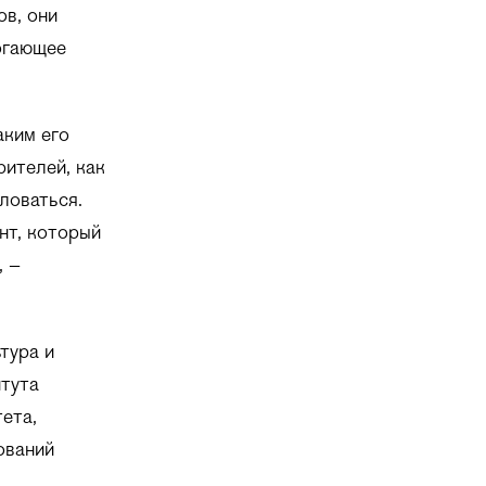
ов, они
огающее
аким его
рителей, как
еловаться.
нт, который
, –
тура и
тута
ета,
ований