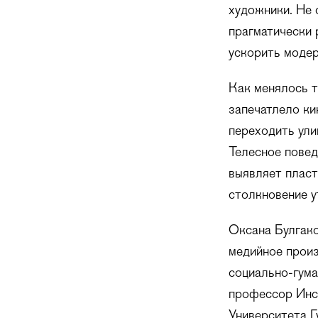
художники. Не 
прагматически 
ускорить моде
Как менялось т
запечатлело ки
переходить ули
Телесное повед
выявляет пласт
столкновение у
Оксана Булгако
медийное прои
социально-гума
профессор Инст
Университета Г