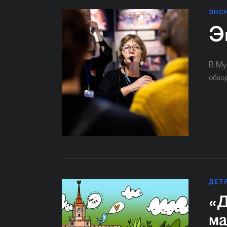
ЭКС
Э
В Му
обзо
ДЕТ
«Д
ма