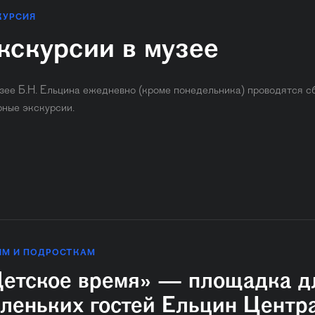
КУРСИЯ
кскурсии в музее
зее Б.Н. Ельцина ежедневно (кроме понедельника) ​проводятся с
рные экскурсии.
ЯМ И ПОДРОСТКАМ
етское время» — площадка д
леньких гостей Ельцин Центр