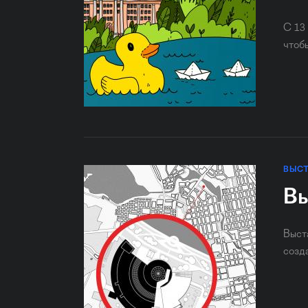
С 13
чтоб
ВЫС
Вы
Выст
созд