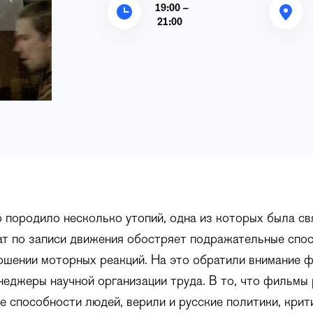
19:00 –
21:00
 породило несколько утопий, одна из которых была свя
ат по записи движения обостряет подражательные спо
ошении моторных реакций. На это обратили внимание ф
неджеры научной организации труда. В то, что фильмы
 способности людей, верили и русские политики, крит