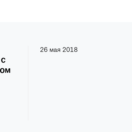
26 мая 2018
 с
ном