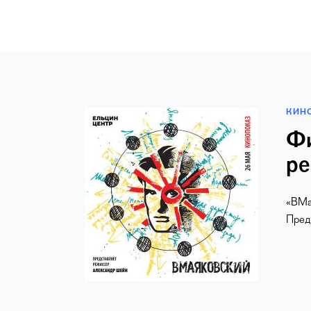
КИН
Фи
ре
«ВМа
Пред