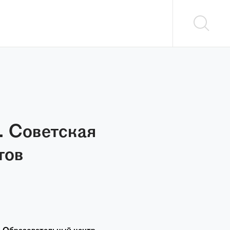
. Советская
тов