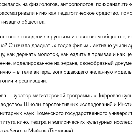
ссылаясь на физиологов, антропологов, психоаналитик
рассматривали кино как педагогическое средство, пом
рнизацию общества.
елесное поведение в русском и советском обществе, к
но? С начала двадцатых годов фильмы активно учили з
цу, как держать молоток, как ездить в трамвае и как ц
ение, моделированное на экране, своеобразный докуме
ично – в теле актера, воплощающего желанную модель
топии и реализации.
ва – куратор магистерской программы «Цифровая куль
зводство» Школы перспективных исследований и Инсти
нитарных наук Тюменского государственного университ
итута кино, театра и эмпирических культурных исслед
утенберга в Майнце (Германия).