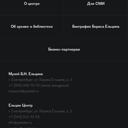
О центре
Для СМИ
Об архиве и библиотеке
Биография
Бориса Ельцина
Бизнес-партнерам
Музей Б.Н. Ельцина
г. Екатеринбург, ул. Бориса Ельцина, д. 3
+7 (909) 006-70-70
(заказ экскурсий)
museum@ycenter.ru
Ельцин Центр
г. Екатеринбург, ул. Бориса Ельцина, д. 3
+7 (343) 312-43-43
info@ycenter.ru