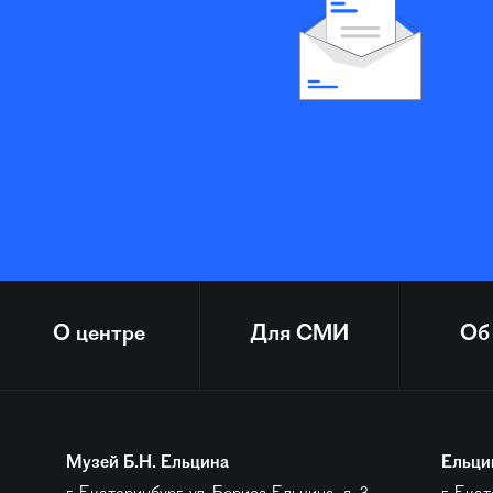
О центре
Для СМИ
Об
Музей Б.Н. Ельцина
Ельци