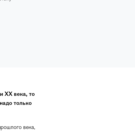
и XX века, то
надо только
прошлого века,