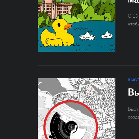
ма
С 13
чтоб
ВЫС
Вы
Выст
созд