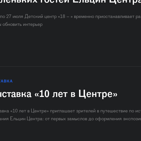
леньких гостей Ельцин Центр
 по 27 июля Детский центр «18 – » временно приостанавливает ра
ы обновить интерьер
ТАВКА
ставка «10 лет в Центре»
авка «10 лет в Центре» приглашает зрителей в путешествие по и
ания Ельцин Центра: от первых замыслов до оформления экспози