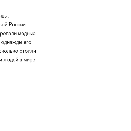
нцы,
кой России.
пропали медные
у однажды его
сколько стоили
и людей в мире