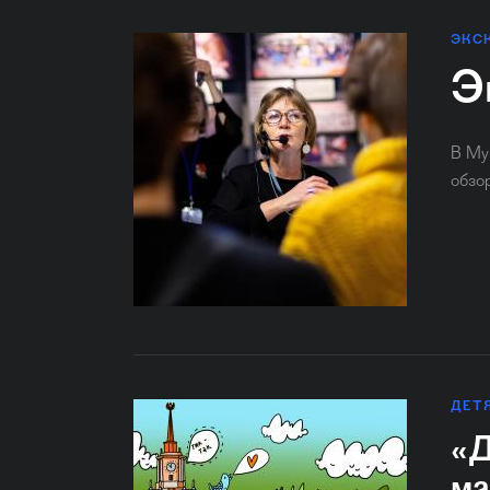
ЭКС
Э
В Му
обзо
ДЕТ
«Д