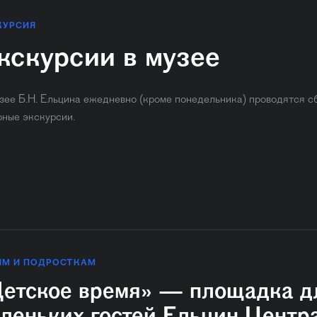
КУРСИЯ
кскурсии в музее
зее Б.Н. Ельцина ежедневно (кроме понедельника) ​проводятся с
рные экскурсии.
ЯМ И ПОДРОСТКАМ
етское время» — площадка д