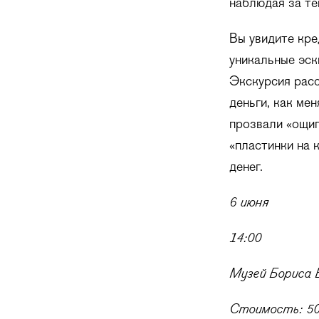
наблюдая за те
Вы увидите кре
уникальные эск
Экскурсия расс
деньги, как ме
прозвали «ощип
«пластинки на 
денег.
6 июня
14:00
Музей Бориса 
Стоимость: 50