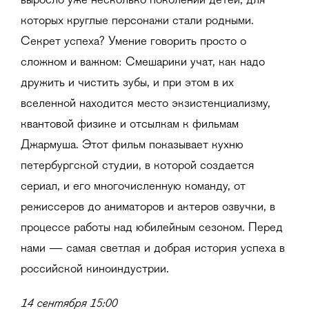
выросло уже несколько поколений детей, для
которых круглые персонажи стали родными.
Секрет успеха? Умение говорить просто о
сложном и важном: Смешарики учат, как надо
дружить и чистить зубы, и при этом в их
вселенной находится место экзистенциализму,
квантовой физике и отсылкам к фильмам
Джармуша. Этот фильм показывает кухню
петербургской студии, в которой создается
сериал, и его многочисленную команду, от
режиссеров до аниматоров и актеров озвучки, в
процессе работы над юбилейным сезоном. Перед
нами — самая светлая и добрая история успеха в
российской киноиндустрии.
14 сентября
15:00