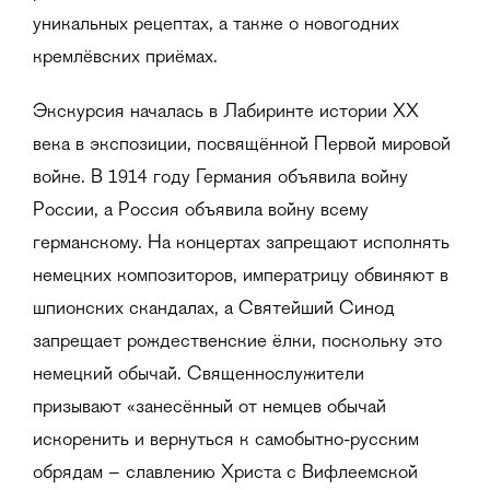
уникальных рецептах, а также о новогодних
кремлёвских приёмах.
Экскурсия началась в Лабиринте истории ХХ
века в экспозиции, посвящённой Первой мировой
войне. В 1914 году Германия объявила войну
России, а Россия объявила войну всему
германскому. На концертах запрещают исполнять
немецких композиторов, императрицу обвиняют в
шпионских скандалах, а Святейший Синод
запрещает рождественские ёлки, поскольку это
немецкий обычай. Священнослужители
призывают «занесённый от немцев обычай
искоренить и вернуться к самобытно-русским
обрядам – славлению Христа с Вифлеемской