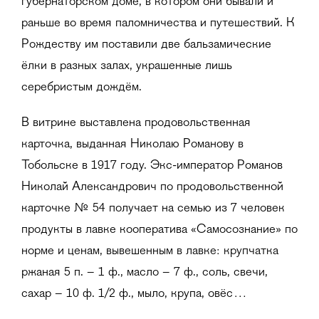
губернаторском доме, в котором они бывали и
раньше во время паломничества и путешествий. К
Рождеству им поставили две бальзамические
ёлки в разных залах, украшенные лишь
серебристым дождём.
В витрине выставлена продовольственная
карточка, выданная Николаю Романову в
Тобольске в 1917 году. Экс-император Романов
Николай Александрович по продовольственной
карточке № 54 получает на семью из 7 человек
продукты в лавке кооператива «Самосознание» по
норме и ценам, вывешенным в лавке: крупчатка
ржаная 5 п. – 1 ф., масло – 7 ф., соль, свечи,
сахар – 10 ф. 1/2 ф., мыло, крупа, овёс…