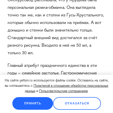
Экскурсовод рассказала, что у Хрущёва была
персональная рюмка-обманка. Она выглядела
точно так же, как и стопки из Гусь­-Хрустального,
которые обычно использовали на приёмах. А вот
донышко и стенки были значительно толще.
Стандартный внешний вид достигался за счёт
резного рисунка. Входило в неё не 50 мл, а
только 30 мл.
Главный атрибут праздничного единства в эти
годы – семейное застолье. Гастрономические
атрибуты торжества – холодец, солёные грибы
На сайте yeltsin.ru используются файлы cookie. Оставаясь на сайте,
вы соглашаетесь с
Политикой в отношении обработки персональных
(белые, грузди, рыжики), квашеная капуста,
данных
и
Пользовательским соглашением
.
сельдь с маслом и зелёным луком, винегрет. В
Ленинграде был популярен салат из копчёной
ПРИНЯТЬ
ОТКАЗАТЬСЯ
трески и картошки. Главное блюдо Нового года –