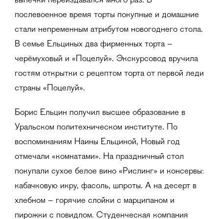
выпечки переиздавался много раз. В
послевоенное время торты покупные и домашние
стали непременным атрибутом новогоднего стола.
В семье Ельциных два фирменных торта –
черёмуховый и «Поцелуй». Экскурсовод вручила
гостям открытки с рецептом торта от первой леди
страны «Поцелуй».
Борис Ельцин получил высшее образование в
Уральском политехническом институте. По
воспоминаниям Наины Ельциной, Новый год
отмечали «комнатами». На праздничный стол
покупали сухое белое вино «Рислинг» и консервы:
кабачковую икру, фасоль, шпроты. А на десерт в
хлебном – горячие слойки с марципаном и
пирожки с повидлом. Студенческая компания