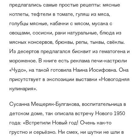
предлагались самые простые рецепты: мясные
котлеты, тефтели в томате, гуляш из мяса,
голубцы мясные, кабачки с мясом, мусака с
овощами, сосиски, раки натуральные, блюда из
мясных консервов, брюквы, репы, тыквы, свёклы.
Из десертов предлагался бисквит из гематогена и
мороженое. В книге есть реклама печи-кастрюли
«Чудо», на такой готовила Наина Иосифовна. Она
присутствует в экспозиции выставки «Новогодняя
кулинария».
Сусанна Мещеряк-Булгакова, воспитательница в
детском доме, так описала встречу Нового 1950
года: «Встретили Новый год! Очень как-то
грустно и серьёзно. Ни смех, ни шутки не шли в