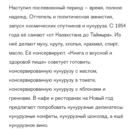
Наступил послевоенный период – время, полное
надежд. Оттепель и политическая амнистия,
запуск космических спутников и кукуруза. С 1954
года её сажают «от Казахстана до Таймыра». Из
неё делают муку, крупу, хлопья, крахмал, спирт,
масло. Её консервируют. «Книга о вкусной и
здоровой пище» советует готовить:
консервированную кукурузу с маслом,
консервированную кукурузу в томате,
консервированную кукурузу с яблоками и
гренками. В кафе и ресторанах на Новый год
предлагают попробовать кукурузные деликатесы:
кукурузные конфеты, кукурузный шоколад, а ещё
кукурузное вино.