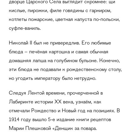
дворце Царского Села выглядит скромнее: щи
кислые, пирожки, филе говядины с гарниром,
котлеты пожарские, цветная капуста по-польски,
суфле-ваниль.
Николай II был не привередлив. Его любимые
блюда – печёная картошка и самая обычная
домашняя лапша на голубином бульоне. Конечно,
эти блюда не подавали к рождественскому столу,
но угодить императору было нетрудно.
Следуя Лентой времени, прочерченной в
Лабиринте истории ХХ века, узнаём, как
отмечали Рождество и Новый год на позициях. В
1914 году вышло 5-е издание книги рецептов
Марии Плешковой «Денщик за повара.