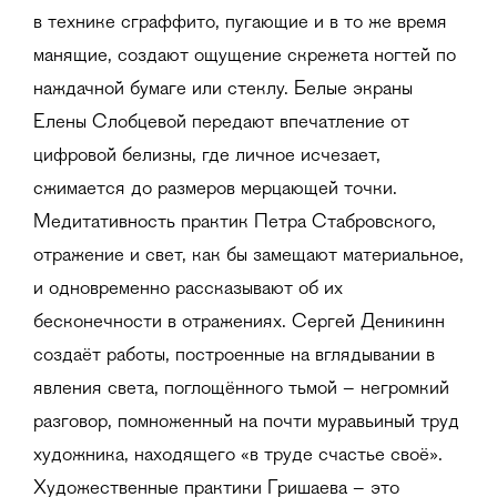
в технике сграффито, пугающие и в то же время
манящие, создают ощущение скрежета ногтей по
наждачной бумаге или стеклу. Белые экраны
Елены Слобцевой передают впечатление от
цифровой белизны, где личное исчезает,
сжимается до размеров мерцающей точки.
Медитативность практик Петра Стабровского,
отражение и свет, как бы замещают материальное,
и одновременно рассказывают об их
бесконечности в отражениях. Сергей Деникинн
создаёт работы, построенные на вглядывании в
явления света, поглощённого тьмой – негромкий
разговор, помноженный на почти муравьиный труд
художника, находящего «в труде счастье своё».
Художественные практики Гришаева – это