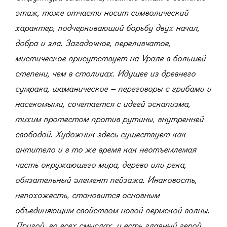
этаж, тоже отчасти носит символический
характер, подчёркивающий борьбу двух начал,
добра и зла. Загадочное, переливчатое,
мистическое присутствует на Урале в большей
степени, чем в столицах. Идущее из древнего
сумрака, шаманическое – переговоры с грибами и
насекомыми, сочетается с идеей эскапизма,
тихим протестом против рутины, внутренней
свободой. Художник здесь существует как
антитело и в то же время как неотъемлемая
часть окружающего мира, дерево или река,
обязательный элемент пейзажа. Инаковость,
непохожесть, становится основным
объединяющим свойством новой пермской волны.
Другой, во всех смыслах, и есть главный герой