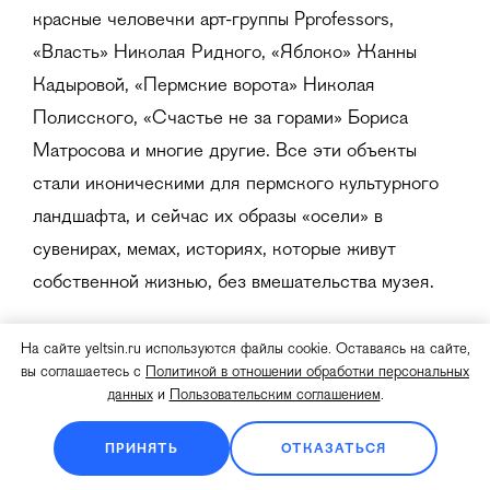
красные человечки арт-группы Pprofessors,
«Власть» Николая Ридного, «Яблоко» Жанны
Кадыровой, «Пермские ворота» Николая
Полисского, «Счастье не за горами» Бориса
Матросова и многие другие. Все эти объекты
стали иконическими для пермского культурного
ландшафта, и сейчас их образы «осели» в
сувенирах, мемах, историях, которые живут
собственной жизнью, без вмешательства музея.
КОМАНДА ПРОЕКТА
На сайте yeltsin.ru используются файлы cookie. Оставаясь на сайте,
вы соглашаетесь с
Политикой в отношении обработки персональных
данных
и
Пользовательским соглашением
.
Президентский центр Б.Н. Ельцина
ПРИНЯТЬ
ОТКАЗАТЬСЯ
Исполнительный директор: Александр Дроздов