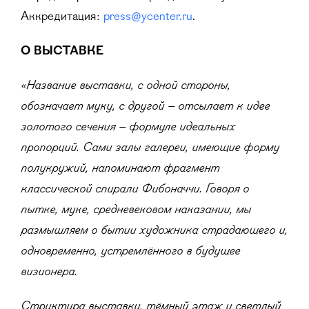
Аккредитация:
press@ycenter.ru
.
О ВЫСТАВКЕ
«Название выставки, с одной стороны,
обозначает муку, с другой – отсылает к идее
золотого сечения – формуле идеальных
пропорций. Сами залы галереи, имеющие форму
полукружий, напоминают фрагмент
классической спирали Фибоначчи. Говоря о
пытке, муке, средневековом наказании, мы
размышляем о бытии художника страдающего и,
одновременно, устремлённого в будущее
визионера.
Структура выставки, тёмный этаж и светлый