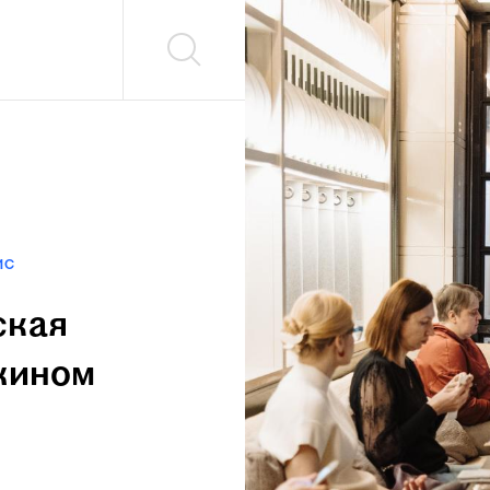
ИС
ская
жином