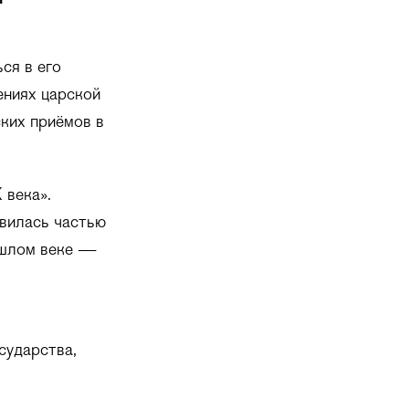
ся в его
ениях царской
ских приёмов в
 века».
овилась частью
рошлом веке —
сударства,