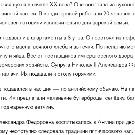
ская кухня в начале ХХ века? Она состояла из кухонно
 винной частей. В кондитерской работали 20 человек, 
 человек готовили исключительно для царской семьи.
 подавали в апартаменты в 8 утра. Он состоял из кофе
очного масла, всякого хлеба и выпечки. По желанию м
ину и яйца. Всё от поставщиков императорского двора 
рмерских хозяйств. Супруга Николая II Александра Ф
 калачи. Их подавали к столу горячими.
 подавался в час дня — по английскому обычаю. На л
сти. Им предлагали маленькие бутерброды, селёдку, бал
и поджаренную ветчину.
лександра Федоровна воспитывалась в Англии при дв
ому неотступно следовала традиции пятичасового чая.