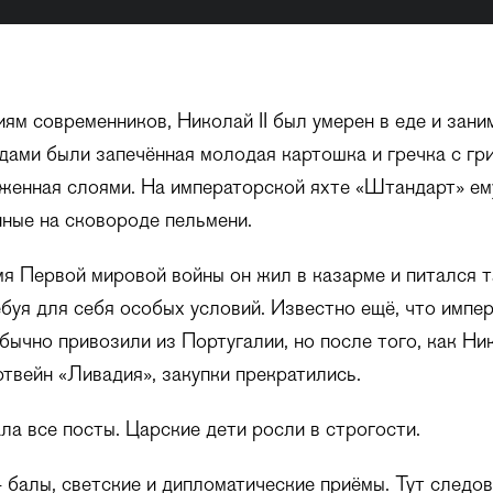
ям современников, Николай II был умерен в еде и зани
ми были запечённая молодая картошка и гречка с гр
женная слоями. На императорской яхте «Штандарт» ем
ные на сковороде пельмени.
я Первой мировой войны он жил в казарме и питался т
ебуя для себя особых условий. Известно ещё, что импе
бычно привозили из Португалии, но после того, как Ник
твейн «Ливадия», закупки прекратились.
а все посты. Царские дети росли в строгости.
балы, светские и дипломатические приёмы. Тут следов