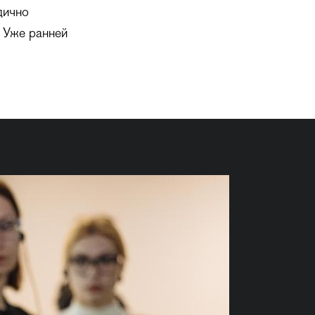
дично
 Уже ранней