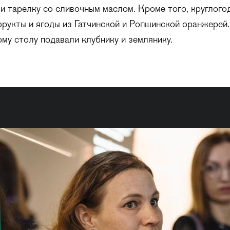
 и тарелку со сливочным маслом. Кроме того, круглого
рукты и ягоды из Гатчинской и Ропшинской оранжерей.
ому столу подавали клубнику и землянику.