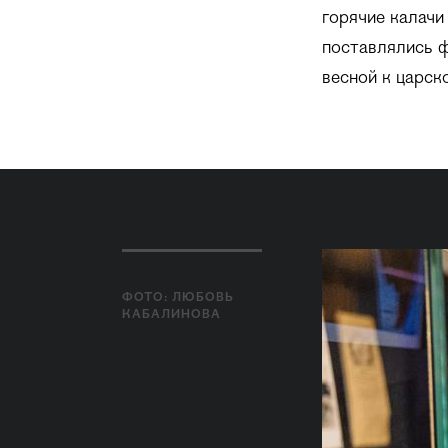
горячие калачи
поставлялись ф
весной к царск
ФОТО: ЛЮБОВЬ
КАБАЛИНОВА