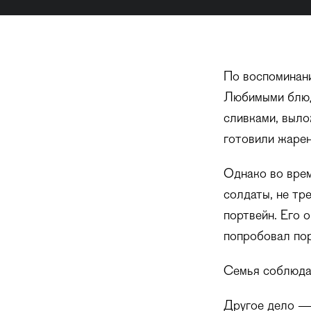
По воспоминани
Любимыми блюда
сливками, выло
готовили жарен
Однако во врем
солдаты, не тр
портвейн. Его о
попробовал пор
Семья соблюдал
Другое дело — 