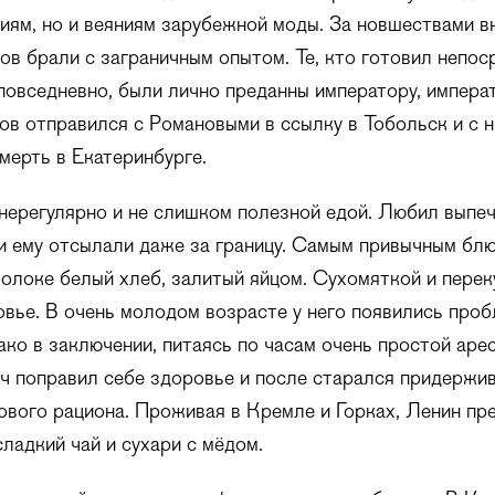
иям, но и веяниям зарубежной моды. За новшествами в
ов брали с заграничным опытом. Те, кто готовил непос
повседневно, были лично преданны императору, императ
в отправился с Романовыми в ссылку в Тобольск и с 
мерть в Екатеринбурге.
нерегулярно и не слишком полезной едой. Любил выпеч
и ему отсылали даже за границу. Самым привычным бл
олоке белый хлеб, залитый яйцом. Сухомяткой и пере
вье. В очень молодом возрасте у него появились проб
ко в заключении, питаясь по часам очень простой аре
 поправил себе здоровье и после старался придержив
ового рациона. Проживая в Кремле и Горках, Ленин пр
сладкий чай и сухари с мёдом.