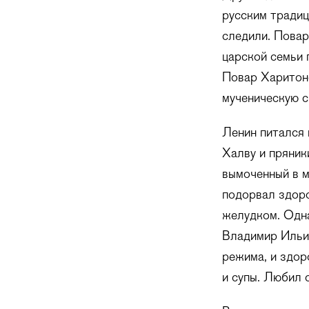
русским традиц
следили. Повар
царской семьи 
Повар Харитоно
мученическую с
Ленин питался 
Халву и пряник
вымоченный в м
подорвал здоро
желудком. Одна
Владимир Ильич
режима, и здор
и супы. Любил 