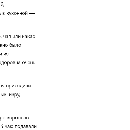
й,
а в кухонной —
, чая или какао
ожно было
и из
едоровна очень
анч приходили
ык, икру,
оре королевы
 К чаю подавали