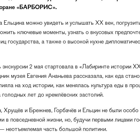
торане «БАРБОРИС».
 Ельцина можно увидеть и услышать XX век, погрузить
ожить ключевые моменты, узнать о вкусовых предпочт
лиц государства, а также о высокой кухне дипломатиче
 экскурсии 2 мая стартовала в «Лабиринте истории ХХ
ник музея Евгения Ананьева рассказала, как еда стан
лияла на ход истории, как менялась культура еды в п
а голодных лет до кремлёвских застолий.
, Хрущёв и Брежнев, Горбачёв и Ельцин не были особо
и в повседневной жизни, но, будучи первыми лицами го
 — неотъемлемая часть большой политики.