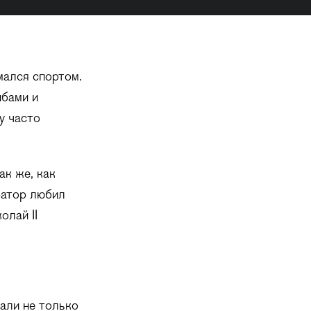
мался спортом.
ибами и
у часто
ак же, как
ратор любил
олай II
али не только