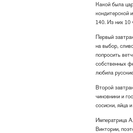
Какой была цар
кондитерской и
140. Из них 10
Первый завтрак
на выбор, слив
попросить ветч
собственных фе
любила русские
Второй завтрак
чиновники и го
сосиски, яйца 
Императрица А
Виктории, поэт