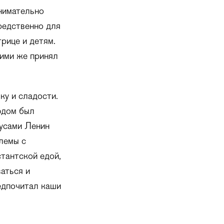
нимательно
редственно для
рице и детям.
ними же принял
ку и сладости.
юдом был
кусами Ленин
лемы с
стантской едой,
аться и
едпочитал каши