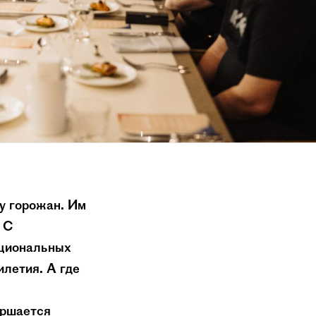
у горожан. Им
. С
ациональных
илетия. А где
ершается