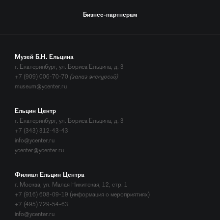
Бизнес-партнерам
Музей Б.Н. Ельцина
г. Екатеринбург, ул. Бориса Ельцина, д. 3
+7 (909) 006-70-70
(заказ экскурсий)
museum@ycenter.ru
Ельцин Центр
г. Екатеринбург, ул. Бориса Ельцина, д. 3
+7 (343) 312-43-43
info@ycenter.ru
ycenter@ycenter.ru
Филиал Ельцин Центра
г. Москва, ул. Малая Никитская, 12, стр. 1
+7 (916) 608-09-19 (информация о мероприятиях)
+7 (495) 729-54-63
info@ycenter.ru