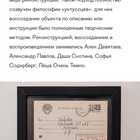
виде реконструкций. Такой подход полностью
созвучен философии «уктуссцев»: для них
воссоздание объекта по описанию или
инструкции было полноценным творческим
методом. Реконструкцией, воссозданием и
воспроизведением занимались Алек Девятаев,
Александр Павлов, Даша Скотина, Софья
Содерберг, Лёша Очень Темно.