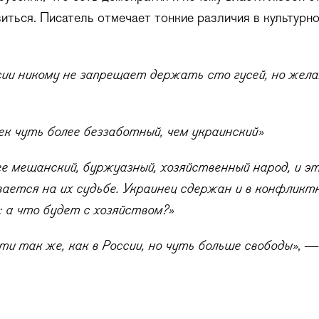
виться. Писатель отмечает тонкие различия в культурн
сии никому не запрещает держать сто гусей, но жел
ек чуть более беззаботный, чем украинский»
ее мещанский, буржуазный, хозяйственный народ, и э
вается на их судьбе. Украинец сдержан и в конфликт
: а что будет с хозяйством?»
ти так же, как в России, но чуть больше свободы»
, —