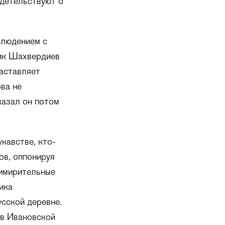
идетельствуют о
блюдением с
фик Шахвердиев
заставляет
ова не
казал он потом
кавстве, кто-
ов, оппонируя
римирительные
ика
сской деревне.
 в Ивановской