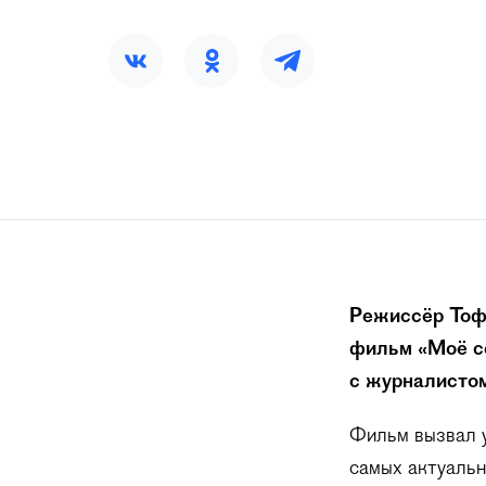
Режиссёр Тоф
фильм «Моё се
с журналисто
Фильм вызвал у
самых актуаль