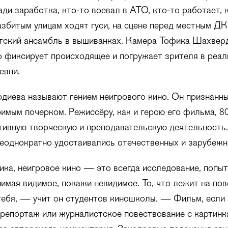
ади заработка, кто-то воевал в АТО, кто-то работает, 
азбитым улицам ходят гуси, на сцене перед местным ДК
тский ансамбль в вышиванках. Камера Тофика Шахвер
 фиксирует происходящее и погружает зрителя в реал
евни.
иева называют гением неигрового кино. Он признанны
имым почерком. Режиссёру, как и герою его фильма, 80 
тивную творческую и преподавательскую деятельность
однократно удостаивались отечественных и зарубежн
ка, неигровое кино — это всегда исследование, попыт
нимая видимое, покажи невидимое. То, что лежит на пов
тебя, — учит он студентов киношколы. — Фильм, если э
репортаж или журналистское повествование с картинк