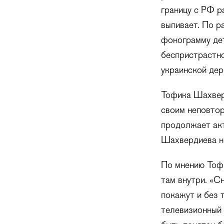
границу с РФ р
выпивает. По р
фонограмму де
беспристрастно
украинской дер
Тофика Шахверд
своим неповтор
продолжает ак
Шахвердиева не
По мнению Тофи
там внутри. «С
покажут и без 
телевизионный 