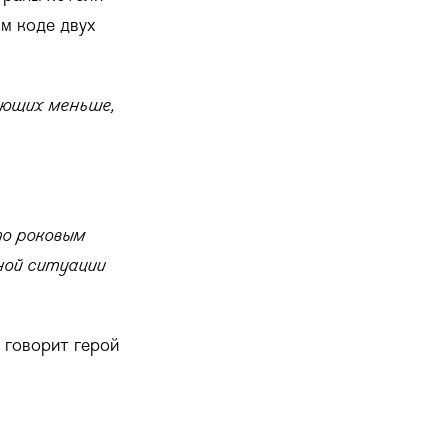
ом коде двух
ающих меньше,
то роковым
ной ситуации
 говорит герой