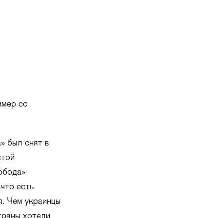
имер со
» был снят в
стой
обода»
что есть
я. Чем украинцы
траны хотели