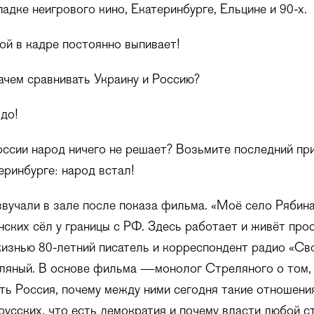
падке неигрового кино, Екатеринбурге, Ельцине и 90-х.
ой в кадре постоянно выпивает!
чем сравнивать Украину и Россию?
до!
ссии народ ничего не решает? Возьмите последний пр
еринбурге: народ встал!
звучали в зале после показа фильма. «Моё село Рябина
нских сёл у границы с РФ. Здесь работает и живёт про
изнью 80-летний писатель и корреспондент радио «Св
ляный. В основе фильма —монолог Стреляного о том, 
сть Россия, почему между ними сегодня такие отношени
русских, что есть демократия и почему власти любой с