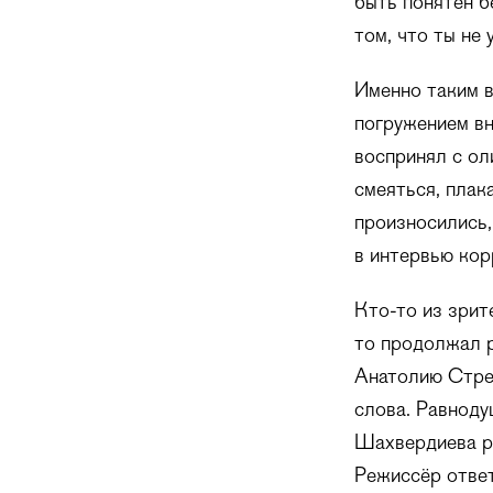
быть понятен б
том, что ты не 
Именно таким 
погружением вн
воспринял с ол
смеяться, плак
произносились,
в интервью кор
Кто-то из зрит
то продолжал р
Анатолию Стрел
слова. Равноду
Шахвердиева ра
Режиссёр ответ