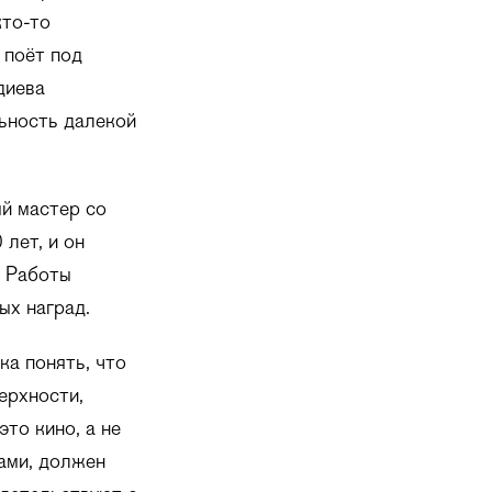
кто-то
 поёт под
диева
ьность далекой
й мастер со
лет, и он
. Работы
ых наград.
ка понять, что
ерхности,
то кино, а не
ами, должен