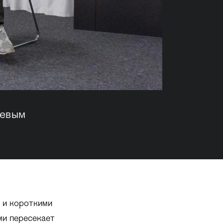
иевым
 и короткими
ми пересекает