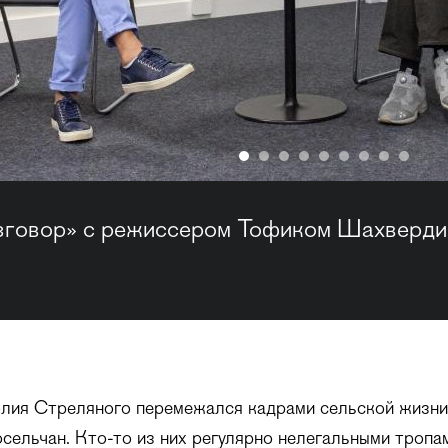
зговор» с режиссером Тофиком Шахверд
лия Стреляного перемежался кадрами сельской жизни
сельчан. Кто-то из них регулярно нелегальными тропа