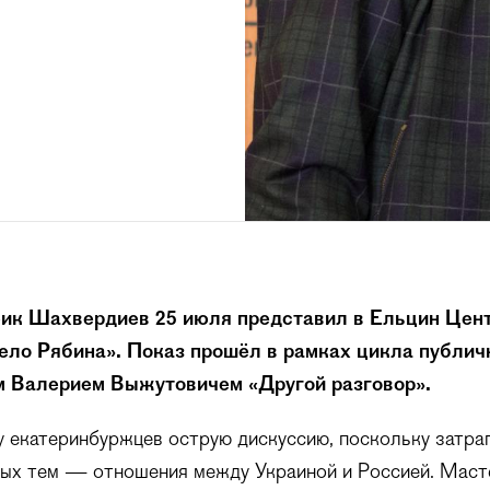
ик Шахвердиев 25 июля представил в Ельцин Цент
ло Рябина». Показ прошёл в рамках цикла публич
м Валерием Выжутовичем «Другой разговор».
 екатеринбуржцев острую дискуссию, поскольку затраг
ных тем — отношения между Украиной и Россией. Маст