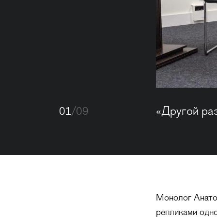
01
/09
«Другой ра
Монолог Анато
репликами одно