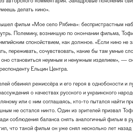
ез авторского комментария. Закадровые пояснения св
умеешь делать кино».
вышел фильм «Мое село Рябина»: беспристрастным на
утрь. Полемику, возникшую по окончании фильма, То
импийским спокойствием, как должное. «Если кино не 
ать, переживать, сочувствовать, какие бы там умные сл
 оно становиться неумным и ненужным изделием», — с
респонденту Ельцин Центра.
елей обвинял режиссёра и его героя в однобокости и лу
ассуждения о качествах русского и украинского народ
яному или с ним соглашаясь, кто-то пытался найти п
шным не остался никто. Один из зрителей призвал Тоф
ди соблюдения баланса снять аналогичный фильм в ру
ил, что такой фильм он уже снял несколько лет назад