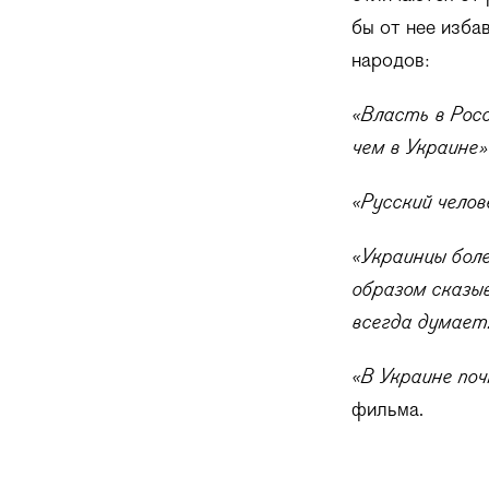
бы от нее изба
народов:
«Власть в Рос
чем в Украине»
«Русский челов
«Украинцы бол
образом сказы
всегда думает
«В Украине поч
фильма.