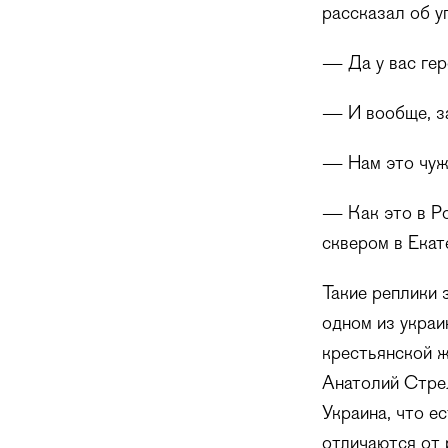
рассказал об у
— Да у вас гер
— И вообще, за
— Нам это чуж
— Как это в Ро
сквером в Екат
Такие реплики 
одном из украи
крестьянской ж
Анатолий Стре
Украина, что е
отличаются от 