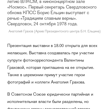
летию ВЛКСМ, в киноконцертном зале
«Космос». Первый секретарь Свердловского
обкома КПСС Борис Ельцин выступает с
речью «Традициям славным верны».
Свердловск, 24 октября 1978 года.
Анатолий Грахов (Архив Президентского центра Б.Н. Ельцина)
Презентация выставки в 18.00 открыта для всех
желающих. Выставка создавалась при участии
супруги фотокорреспондента Валентины
Граховой, которая приглашена на ее открытие.
Также в церемонии примут участие герои
фотографий и коллеги Анатолия Грахова.
В Советском Союзе юридически партийная и
исполнительная власти были разделены, но