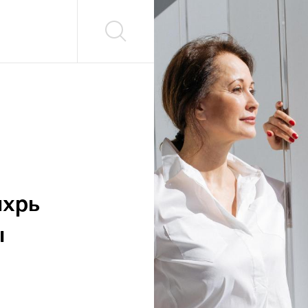
ихрь
ы