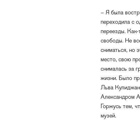
– Я была востр
переходила с о
переезды. Как-
свободы. Не вс
сниматься, но 
место, свою пр
снималась за г
жизни. Было пр
Льва Кулиджано
Александром Аб
Горжусь тем, ч
музей.