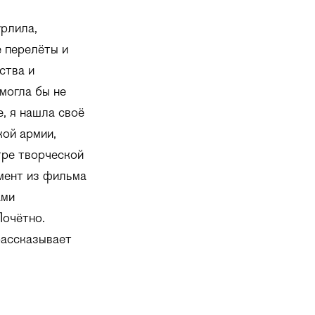
рлила,
 перелёты и
ства и
могла бы не
е, я нашла своё
кой армии,
тре творческой
гмент из фильма
ами
Почётно.
рассказывает