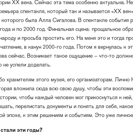
ории ХХ века. Сейчас эта тема особенно актуальна. Н
емьера спектакля, который так и называется «ХХ век
 которого была Алла Сигалова. В спектакле события 
 года и по 2000 год. Финальная сцена: прощальное об
народу и просьба простить его. На меня это и тогда п
чатление, в канун 2000-го года. Потом я вернулась к э
ова сейчас. Возникает такое ощущение – что-то должн
о не успели доделать.
о хранителям этого музея, его организаторам. Лично 
орая вложила сюда всю свою душу, чтобы эти воспоми
стории, чтобы каждый человек мог прикоснуться к ней,
ышать, перелистать документы и понять для себя, какое
ой эпохе, к этим решениям и событиям. Это уже личное
 стали эти годы?