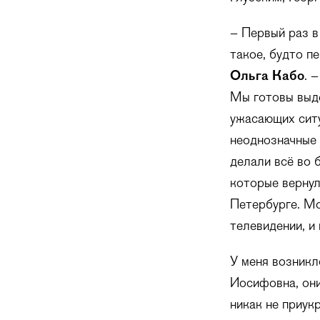
– Первый раз в
такое, будто п
Ольга Кабо
. 
Мы готовы выде
ужасающих ситу
неоднозначные 
делали всё во 
которые вернул
Петербурге. Мо
телевидении, и
У меня возникл
Иосифовна, они
никак не приук