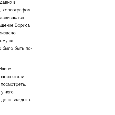
едавно в
», хореографом-
развиваются
ращение Бориса
роизвело
тому на
о было быть по-
Наине
нания стали
 посмотреть,
 у него
 дело каждого.