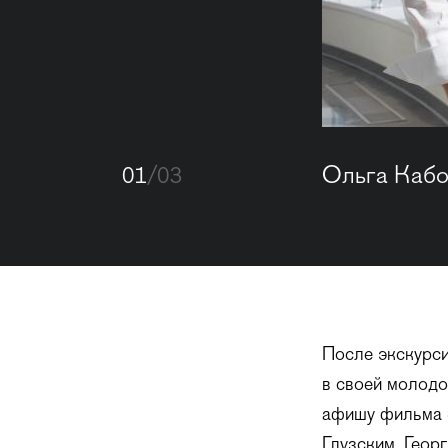
01
/03
Ольга Кабо
После экскурси
в своей молодо
афишу фильма «
Глузским, Геор