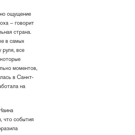
 но ощущение
оха – говорит
льная страна.
же в самых
 руля, все
 которые
олько моментов,
алась в Санкт-
аботала на
Наина
, что события
оразила