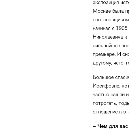
экспозиция ист
Москве была пр
постановщиком
начиная с 1905
Николаевича к 
сильнейшее впе
премьере. И сн
другому, чего-т
Большое спасиб
Иосифовне, кот
частью нашей и
потрогать, под
отношение к эт
– Чем для вас