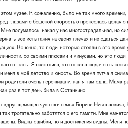
 этом музее. К сожалению, было не так много времени,
еред глазами с бешеной скоростью пронеслась целая эп
– Мне подумалось, какая у нас многострадальная, но си
ржать все испытания на своих плечах и не сдаться да
ациях. Конечно, те люди, которые стояли в это время у
личности, со своими плюсами и минусами, но это люди,
благо страны. Я счастлива, что попала сюда: есть неск
и меня в моё детство и юность. Во время путча я сним
и родители очень переживали, как я там одна. Мама р
 как раз в тот день была в Останкино.
о вдруг щемящее чувство: семья Бориса Николаевича, 
 так трогательно заботятся о его памяти. Мне кажется
рашены. Видны ошибки, но и достижения видны. Меня п