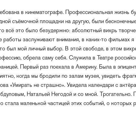
ебована в кинематографе. Профессиональная жизнь бу
дной съёмочной площадки на другую, были бесконечные
то всё это было безудержно: абсолютный вихрь творче
е работы заслуживают внимания, в каких-то фильмах я 
это был мой личный выбор. В этой свободе, в этом вихр
офессию, обрела саму себя. Служила в Театре российс
раницей. Первый раз поехала в Америку. Была в эпицен
иятно, когда мы бродили по залам музея, увидеть фра
ва «Умирать не страшно». Увидела календари с актёр
дуловым, Натальей Негодой и со мной. Трогательно. 
то стала маленькой частицей этих событий, о которых 