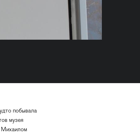
будто побывала
тов музея
с Михаилом