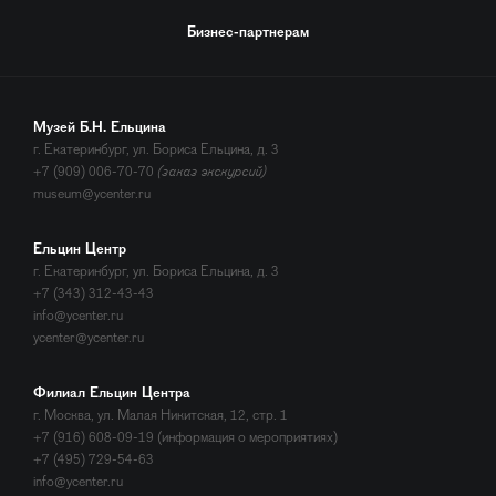
Бизнес-партнерам
Музей Б.Н. Ельцина
г. Екатеринбург, ул. Бориса Ельцина, д. 3
+7 (909) 006-70-70
(заказ экскурсий)
museum@ycenter.ru
Ельцин Центр
г. Екатеринбург, ул. Бориса Ельцина, д. 3
+7 (343) 312-43-43
info@ycenter.ru
ycenter@ycenter.ru
Филиал Ельцин Центра
г. Москва, ул. Малая Никитская, 12, стр. 1
+7 (916) 608-09-19 (информация о мероприятиях)
+7 (495) 729-54-63
info@ycenter.ru