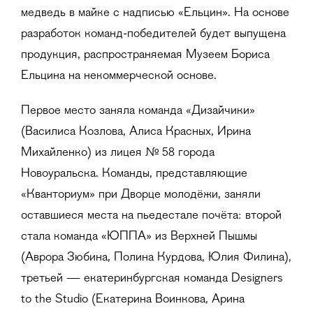
медведь в майке с надписью «Ельцин». На основе
разработок команд-победителей будет выпущена
продукция, распространяемая Музеем Бориса
Ельцина на некоммерческой основе.
Первое место заняла команда «Дизайчики»
(Василиса Козлова, Алиса Красных, Ирина
Михайленко) из лицея № 58 города
Новоуральска. Команды, представляющие
«Кванториум» при Дворце молодёжи, заняли
оставшиеся места на пьедестале почёта: второй
стала команда «ЮППА» из Верхней Пышмы
(Аврора Зюбина, Полина Курдова, Юлия Филина),
третьей — екатеринбургская команда Designers
to the Studio (Екатерина Воинкова, Арина