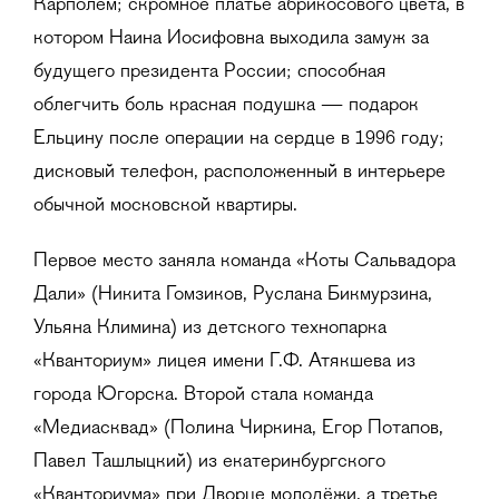
Карполем; скромное платье абрикосового цвета, в
котором Наина Иосифовна выходила замуж за
будущего президента России; способная
облегчить боль красная подушка — подарок
Ельцину после операции на сердце в 1996 году;
дисковый телефон, расположенный в интерьере
обычной московской квартиры.
Первое место заняла команда «Коты Сальвадора
Дали» (Никита Гомзиков, Руслана Бикмурзина,
Ульяна Климина) из детского технопарка
«Кванториум» лицея имени Г.Ф. Атякшева из
города Югорска. Второй стала команда
«Медиасквад» (Полина Чиркина, Егор Потапов,
Павел Ташлыцкий) из екатеринбургского
«Кванториума» при Дворце молодёжи, а третье