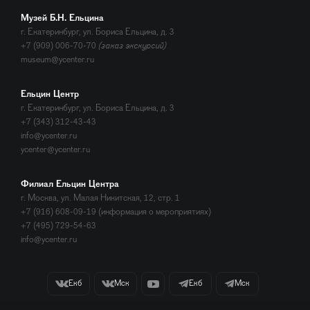
Музей Б.Н. Ельцина
г. Екатеринбург, ул. Бориса Ельцина, д. 3
+7 (909) 006-70-70
(заказ экскурсий)
museum@ycenter.ru
Ельцин Центр
г. Екатеринбург, ул. Бориса Ельцина, д. 3
+7 (343) 312-43-43
info@ycenter.ru
ycenter@ycenter.ru
Филиал Ельцин Центра
г. Москва, ул. Малая Никитская, 12, стр. 1
+7 (916) 608-09-19 (информация о мероприятиях)
+7 (495) 729-54-63
info@ycenter.ru
Екб
Мск
Екб
Мск