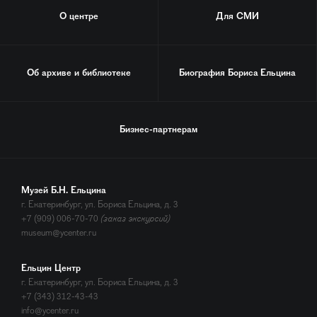
О центре
Для СМИ
Об архиве и библиотеке
Биография
Бориса Ельцина
Бизнес-партнерам
Музей Б.Н. Ельцина
г. Екатеринбург, ул. Бориса Ельцина, д. 3
+7 (909) 006-70-70
(заказ экскурсий)
museum@ycenter.ru
Ельцин Центр
г. Екатеринбург, ул. Бориса Ельцина, д. 3
+7 (343) 312-43-43
info@ycenter.ru