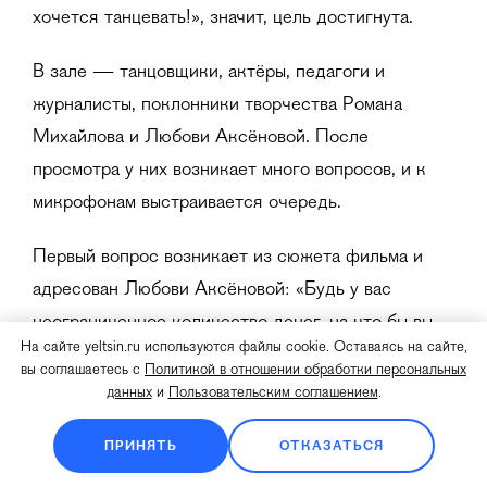
хочется танцевать!», значит, цель достигнута.
В зале — танцовщики, актёры, педагоги и
журналисты, поклонники творчества Романа
Михайлова и Любови Аксёновой. После
просмотра у них возникает много вопросов, и к
микрофонам выстраивается очередь.
Первый вопрос возникает из сюжета фильма и
адресован Любови Аксёновой: «Будь у вас
неограниченное количество денег, на что бы вы
На сайте yeltsin.ru используются файлы cookie. Оставаясь на сайте,
их потратили?».
вы соглашаетесь с
Политикой в отношении обработки персональных
данных
и
Пользовательским соглашением
.
— В последнее время я много думаю о том, что
мне интересно, что бы мне хотелось сделать. Я
ПРИНЯТЬ
ОТКАЗАТЬСЯ
кайфую от мюзиклов, мне кажется, что это