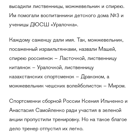
высадили лиственницы, можжевельник и спирею.
Им помогали воспитанники детского дома №3 и
ученицы ДЮСШ «Уралочка».
Каждому саженцу дали имя. Так, можжевельник,
посаженный израильтянками, назвали Машей,
спирею россиянок – Ласточкой, лиственницу
китаянок – Уралочкой, лиственницу
казахстанских спортсменок – Драконом, а
можжевельник чешских волейболисток – Миром.
Спортсменки сборной России Ксения Ильченко и
Анастасия Самойленко ради участия в зеленой
акции пропустили тренировку. Но на такое благое
дело тренер отпустил их легко.