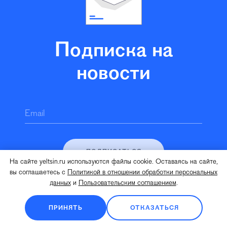
Подписка на
новости
Email
ПОДПИСАТЬСЯ
На сайте yeltsin.ru используются файлы cookie. Оставаясь на сайте,
вы соглашаетесь с
Политикой в отношении обработки персональных
Нажимая кнопку «Подписаться», в соответствии с
данных
и
Пользовательским соглашением
.
Политикой в отношении обработки персональных
данных
вы даёте:
ПРИНЯТЬ
ОТКАЗАТЬСЯ
Согласие на обработку персональных данных
Согласие на получение информационно-рекламных материалов