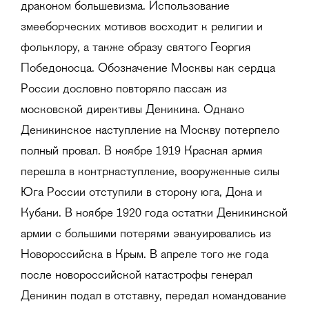
драконом большевизма. Использование
змееборческих мотивов восходит к религии и
фольклору, а также образу святого Георгия
Победоносца. Обозначение Москвы как сердца
России дословно повторяло пассаж из
московской директивы Деникина. Однако
Деникинское наступление на Москву потерпело
полный провал. В ноябре 1919 Красная армия
перешла в контрнаступление, вооруженные силы
Юга России отступили в сторону юга, Дона и
Кубани. В ноябре 1920 года остатки Деникинской
армии с большими потерями эвакуировались из
Новороссийска в Крым. В апреле того же года
после новороссийской катастрофы генерал
Деникин подал в отставку, передал командование