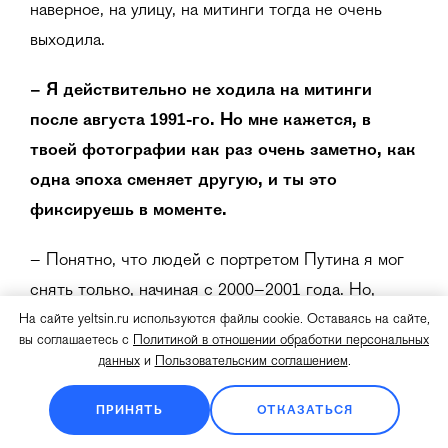
наверное, на улицу, на митинги тогда не очень
выходила.
– Я действительно не ходила на митинги
после августа 1991-го. Но мне кажется, в
твоей фотографии как раз очень заметно, как
одна эпоха сменяет другую, и ты это
фиксируешь в моменте.
– Понятно, что людей с портретом Путина я мог
снять только, начиная с 2000–2001 года. Но,
например, я снял митинг коммунистов, который
На сайте yeltsin.ru используются файлы cookie. Оставаясь на сайте,
вы соглашаетесь с
Политикой в отношении обработки персональных
охраняют казаки, и это 1995–1996 год. Сталин
данных
и
Пользовательским соглашением
.
появляется в те же годы. Колонна людей в
камуфляже – практически как те, кто поехал
ПРИНЯТЬ
ОТКАЗАТЬСЯ
воевать в Донецк или Луганск, а это 1998-й год.