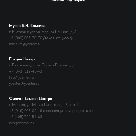
Музей Б.Н. Ельцина
г. Екатеринбург, ул. Бориса Ельцина, д. 3
+7 (909) 006-70-70
(заказ экскурсий)
museum@ycenter.ru
Ельцин Центр
г. Екатеринбург, ул. Бориса Ельцина, д. 3
+7 (343) 312-43-43
info@ycenter.ru
ycenter@ycenter.ru
Филиал Ельцин Центра
г. Москва, ул. Малая Никитская, 12, стр. 1
+7 (916) 608-09-19 (информация о мероприятиях)
+7 (495) 729-54-63
info@ycenter.ru