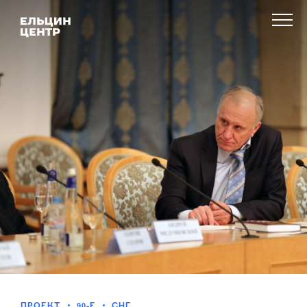
ПРОЕКТ
90-Е
СНГ