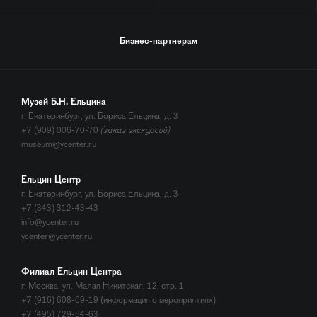
Бизнес-партнерам
Музей Б.Н. Ельцина
г. Екатеринбург, ул. Бориса Ельцина, д. 3
+7 (909) 006-70-70
(заказ экскурсий)
museum@ycenter.ru
Ельцин Центр
г. Екатеринбург, ул. Бориса Ельцина, д. 3
+7 (343) 312-43-43
info@ycenter.ru
ycenter@ycenter.ru
Филиал Ельцин Центра
г. Москва, ул. Малая Никитская, 12, стр. 1
+7 (916) 608-09-19 (информация о мероприятиях)
+7 (495) 729-54-63