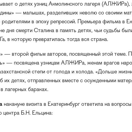
ывает о детях узниц Акмолинского лагеря (АЛЖИРа),
одины» — малышах, разделивших неволю со своими мат
 родителями в эпоху репрессий. Премьера фильма в Е
не дня смерти Сталина в память детях, чьи судьбы бы
а, в которую превратилась тогда вся страна.
» — второй фильм авторов, посвященный этой теме. 
ь» — посвящена узницам АЛЖИРа, женам врагов нар
азахстанской степи от голода и холода. «Дольше жизн
б их детях, отправленных вместе с осужденными матеря
в лагерных бараках.
на
накануне визита в Екатеринбург ответила на вопросы
 центра Б.Н. Ельцина: