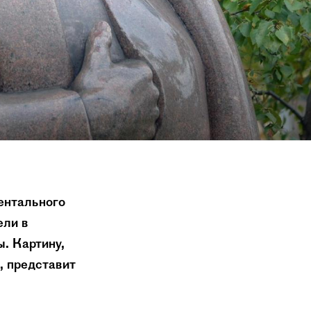
ентального
ели в
. Картину,
, представит