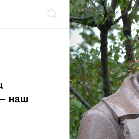
ц
 — наш