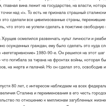
, главная вина лежит на государстве, на власти, которы
 точки над «i». То есть не признала страшный сталинск
к это сделали все цивилизованные страны, пережившие
ь, что этого не успели сделать в поистине свободную 
а Хрущев осмелился развенчать культ личности и реаб
но осужденных граждан, ему было сделать это куда с
в «вегетарианские» 1980-90-е. Он решился на этот шаг 
 что погибала за тирана на фронтах войны, которая б
ров, на жертв и палачей. Но он сделал это, освободив 
.
спустя 80 лет, с интересом наблюдаем на всех федерал
 величия Сталина и переименования в его честь городов
ельство по отношению к миллионам загубленных жизне