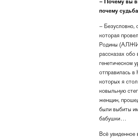
– Почему вы в
почему судьба
– Безусловно, 
которая провел
Родины (АЛЖИР)
рассказах обо 
генетическом у
отправилась в 
которых я сто
ковыльную степ
женщин, прошед
были выбиты им
бабушки…
Всё увиденное 