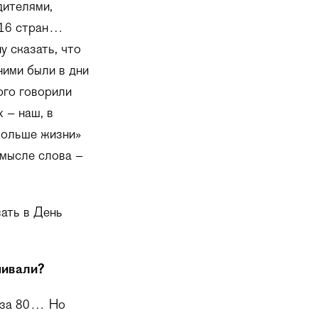
дителями,
з 16 стран…
у сказать, что
ними были в дни
ого говорили
 – наш, в
Дольше жизни»
смысле слова –
зать в День
нивали?
о за 80… Но