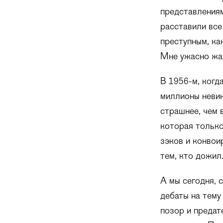
представлениям
расставили все
преступным, ка
Мне ужасно жал
В 1956-м, когд
миллионы невин
страшнее, чем 
которая только
зэков и конвои
тем, кто дожил
А мы сегодня, 
дебаты на тему
позор и предат