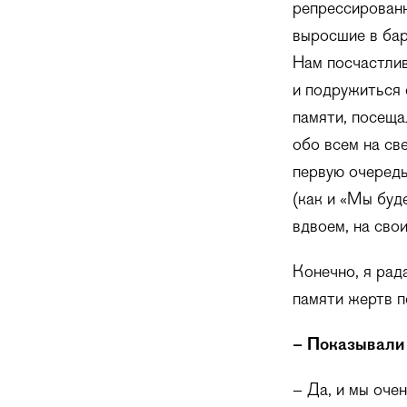
репрессированн
выросшие в бар
Нам посчастлив
и подружиться 
памяти, посеща
обо всем на св
первую очередь
(как и «Мы буд
вдвоем, на сво
Конечно, я рад
памяти жертв п
– Показывали 
– Да, и мы оче