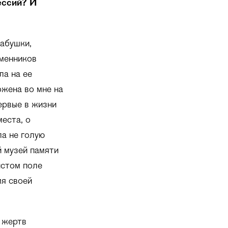
ессий? И
бабушки,
зменников
ла на ее
ожена во мне на
первые в жизни
места, о
а не голую
й музей памяти
истом поле
мя своей
ь жертв