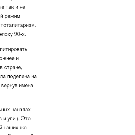
е так и не
ий режим
 тоталитаризм.
эпоху 90-х.
илитировать
ложнее и
в стране,
ыла поделена на
и вернув имена
ьных каналах
 и улиц. Это
й наших же