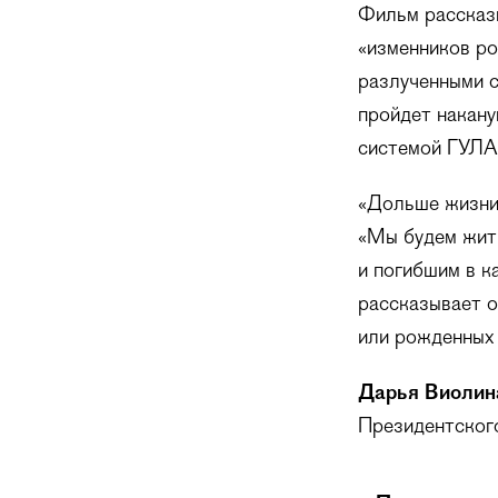
Фильм рассказ
«изменников р
разлученными с
пройдет накану
системой ГУЛАГ
«Дольше жизни
«Мы будем жит
и погибшим в к
рассказывает о
или рожденных 
Дарья Виоли
Президентского