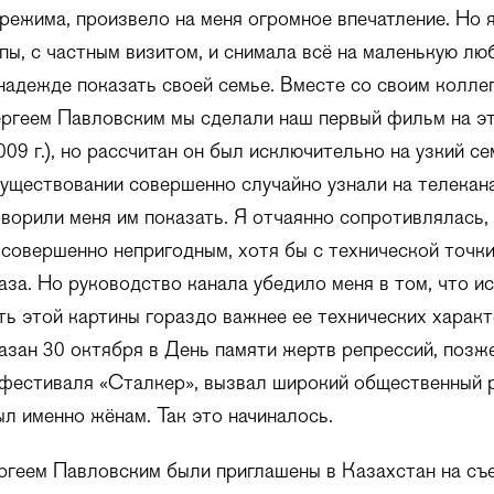
режима, произвело на меня огромное впечатление. Но 
пы, с частным визитом, и снимала всё на маленькую л
надежде показать своей семье. Вместе со своим коллег
ргеем Павловским мы сделали наш первый фильм на э
09 г.), но рассчитан он был исключительно на узкий се
существовании совершенно случайно узнали на телекан
оворили меня им показать. Я отчаянно сопротивлялась,
совершенно непригодным, хотя бы с технической точки
аза. Но руководство канала убедило меня в том, что и
ь этой картины гораздо важнее ее технических характ
зан 30 октября в День памяти жертв репрессий, позж
фестиваля «Сталкер», вызвал широкий общественный 
л именно жёнам. Так это начиналось.
ргеем Павловским были приглашены в Казахстан на съ