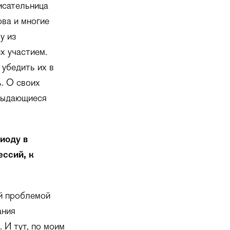
исательница
ва и многие
у из
х участием.
 убедить их в
ь. О своих
 выдающиеся
иоду в
ессий, к
й проблемой
ания
 И тут, по моим