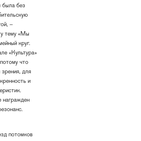
я была без
юбительскую
ой, –
ту тему «Мы
мейный круг.
але «Культура»
 потому что
 зрения, для
скренность и
еристик.
е награжден
резонанс.
езд потомков