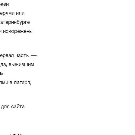
 жен
ерями или
катеринбурге
ли искорёжены
Первая часть —
ода, выжившим
и»
ми в лагеря,
 для сайта