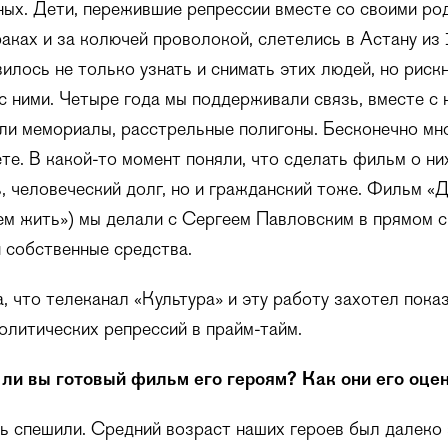
ых. Дети, пережившие репрессии вместе со своими ро
аках и за колючей проволокой, слетелись в Астану и
илось не только узнать и снимать этих людей, но рискн
с ними. Четыре года мы поддерживали связь, вместе с 
ли мемориалы, расстрельные полигоны. Бесконечно мн
ете. В какой-то момент поняли, что сделать фильм о них
, человеческий долг, но и гражданский тоже. Фильм «
ем жить») мы делали с Сергеем Павловским в прямом 
и собственные средства.
а, что телеканал «Культура» и эту работу захотел пока
олитических репрессий в прайм-тайм.
ли вы готовый фильм его героям? Как они его оце
нь спешили. Средний возраст наших героев был далек