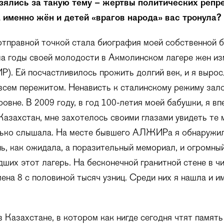
зялись за такую тему – жертвы политических репр
 именно жён и детей «врагов народа» вас тронула?
отправной точкой стала биография моей собственной 
а годы своей молодости в Акмолинском лагере жен и
. Ей посчастливилось прожить долгий век, и я вырос
всем пережитом. Ненависть к сталинскому режиму зал
ровне. В 2009 году, в год 100-летия моей бабушки, я в
Казахстан, мне захотелось своими глазами увидеть те 
лько слышала. На месте бывшего АЛЖИРа я обнаружил
ь, как ожидала, а поразительный мемориал, и огромны
ших этот лагерь. На бесконечной гранитной стене в ч
ена 8 с половиной тысяч узниц. Среди них я нашла и и
в Казахстане, в котором как нигде сегодня чтят памят