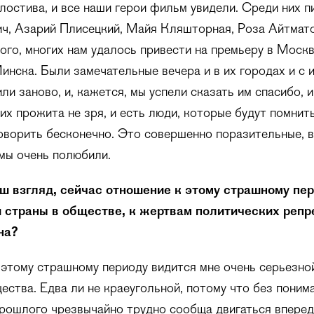
лостива, и все наши герои фильм увидели. Среди них п
ч, Азарий Плисецкий, Майя Кляшторная, Роза Айтмато
того, многих нам удалось привести на премьеру в Москв
инска. Были замечательные вечера и в их городах и с и
и заново, и, кажется, мы успели сказать им спасибо, и
 их прожита не зря, и есть люди, которые будут помнит
говорить бесконечно. Это совершенно поразительные,
мы очень полюбили.
аш взгляд, сейчас отношение к этому страшному пер
 страны в обществе, к жертвам политических репр
на?
этому страшному периоду видится мне очень серьезно
ества. Едва ли не краеугольной, потому что без поним
рошлого чрезвычайно трудно сообща двигаться вперед.