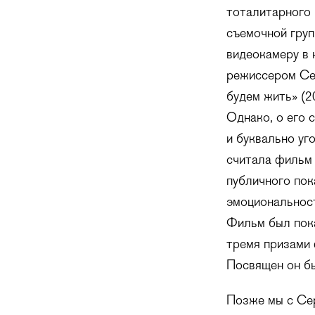
тоталитарного 
съемочной груп
видеокамеру в 
режиссером Се
будем жить» (20
Однако, о его 
и буквально уг
считала фильм 
публичного пок
эмоциональност
Фильм был пока
тремя призами 
Посвящен он бы
Позже мы с Се