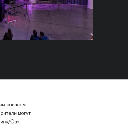
вым показом
зрители могут
Линч/Оз»