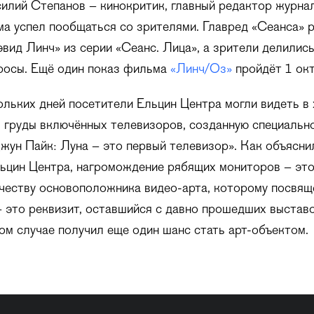
илий Степанов – кинокритик, главный редактор журнал
а успел пообщаться со зрителями. Главред «Сеанса» 
эвид Линч» из серии «Сеанс. Лица», а зрители делилис
росы. Ещё один показ фильма
«Линч/Оз»
пройдёт 1 окт
ольких дней посетители Ельцин Центра могли видеть в
 груды включённых телевизоров, созданную специально
ун Пайк: Луна – это первый телевизор». Как объясни
ьцин Центра, нагромождение рябящих мониторов – эт
честву основоположника видео-арта, которому посвящ
 это реквизит, оставшийся с давно прошедших выставо
ом случае получил еще один шанс стать арт-объектом.