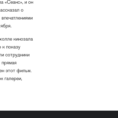
а «Сеанс», и он
рассказал о
ь впечатлениями
ября.
 холле кинозала
 к показу
ли сотрудники
о прямая
ен этот фильм.
к галереи,