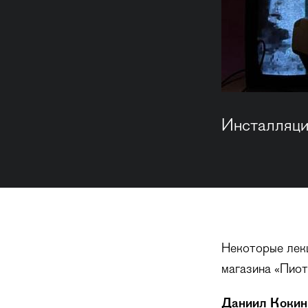
Инсталляци
Некоторые лекц
магазина «Пиот
Даниил Кокин