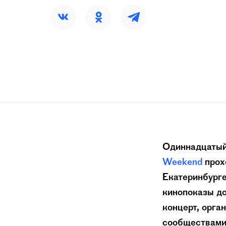
Одиннадцатый
Weekend
прохо
Екатеринбурге
кинопоказы до
концерт, орга
сообществами