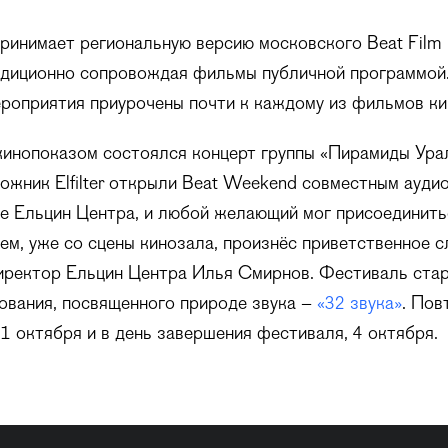
ринимает региональную версию московского Beat Film F
адиционно сопровождая фильмы публичной программой.
роприятия приурочены почти к каждому из фильмов к
кинопоказом состоялся концерт группы «Пирамиды Ура
ожник Elfilter открыли Beat Weekend совместным ауди
е Ельцин Центра, и любой желающий мог присоединить
ем, уже со сцены кинозала, произнёс приветственное 
иректор Ельцин Центра Илья Смирнов. Фестиваль стар
ования, посвященного природе звука –
«32 звука»
. Пов
1 октября и в день завершения фестиваля, 4 октября.