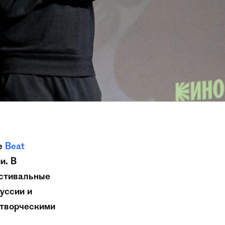
ре
Beat
и. В
естивальные
уссии и
 творческими