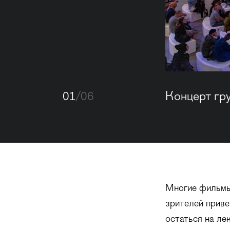
01
/06
Концерт гру
Многие фильмы 
зрителей приве
остаться на ле