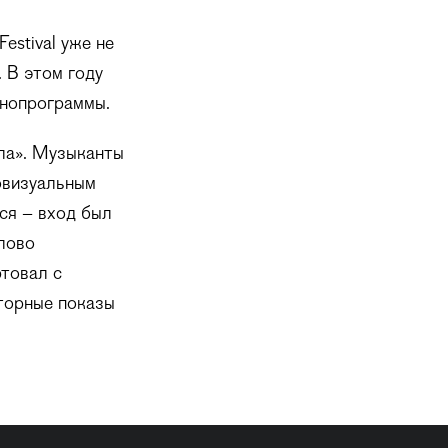
estival уже не
 В этом году
инопрограммы.
ла». Музыканты
овизуальным
ся – вход был
слово
товал с
торные показы