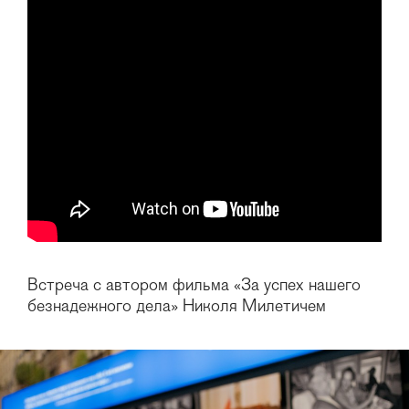
Встреча с автором фильма «За успех нашего
безнадежного дела» Николя Милетичем