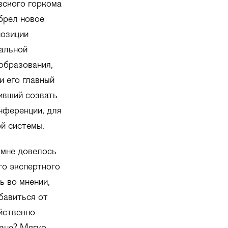
вского горкома
брел новое
позиции
кальной
образования,
и его главный
ивший созвать
нференции, для
й системы.
 мне довелось
го экспертного
ь во мнении,
бавиться от
йственно