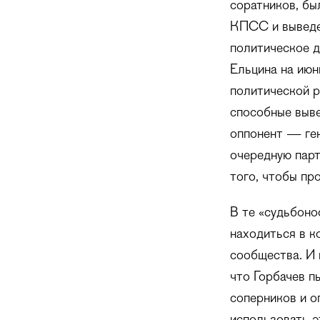
соратников, бы
КПСС и выведен
политическое д
Ельцина на июн
политической 
способные выве
оппонент — ге
очередную парт
того, чтобы пр
В те «судьбоно
находиться в к
сообщества. И 
что Горбачев п
соперников и о