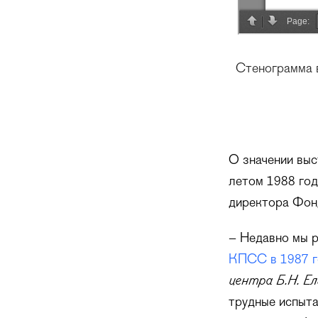
Стенограмма 
О значении выс
летом 1988 го
директора Фон
– Недавно мы 
КПСС в 1987 г
центра Б.Н. Ел
трудные испыта