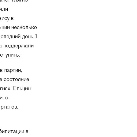
ране? Мягко
яли
зису в
ьцин несколько
оследний день 1
на поддержали
ступить.
в партии,
е состояние
гиях. Ельцин
и, о
рганов,
билитации в