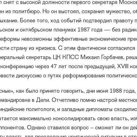
л снят с высокой должности первого секретаря Моско
 из политбюро. Но он выстоял, сохранил мужество, о
ыхание. Более того, ход событий подтвердил правоту 
ьском и октябрьском пленумах 1987 года — без ради
реформы невозможны эффективные экономические пре
сти страну из кризиса. С этим фактически согласился 
неральный секретарь ЦК КПСС Михаил Горбачев, реш
конференцию через 47 лет после предыдущей, XVIII ко
овести дискуссию о путях реформирования политическо
сные», как было принято говорить, дни июня 1988 года,
омандировке в Дели. Отчетливо помню настрой местно
индийские политологи, и западные дипломаты сходилис
ытается максимально консолидировать свою власть, из
ппонентов. Однако ставился вопрос – сможет ли он де