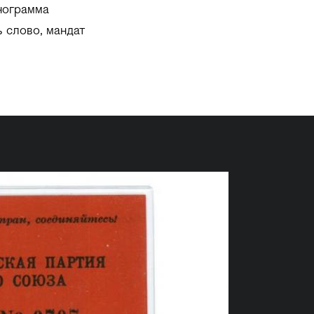
нограмма
 слово, мандат