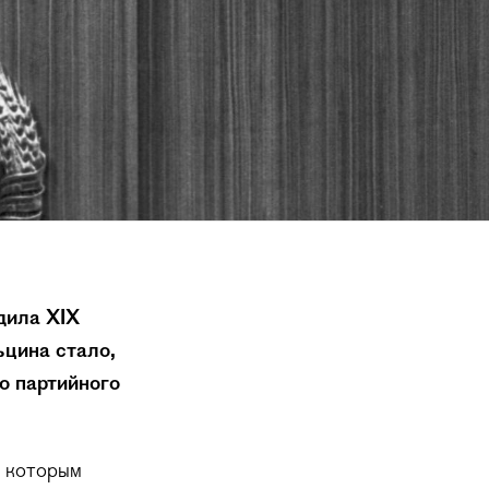
одила XIX
цина стало,
о партийного
о которым