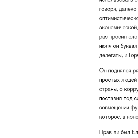
использовать э
говоря, далеко
оптимистическо
экономической,
раз просил сло
июля он буквал
делегаты, и Го
Он поднялся ря
простых людей 
страны, о корр
поставил под с
совмещении фун
которое, в кон
Прав ли был Ел