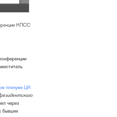
ференции КПСС
тконференции
заместитель
ком пленуме ЦК
Президентского
шел через
х бывших