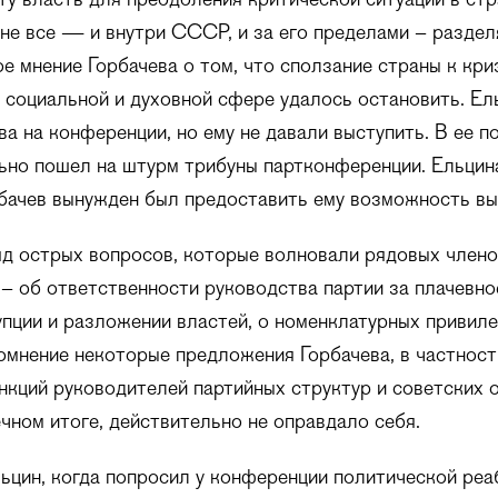
ту власть для преодоления критической ситуации в ст
 не все — и внутри СССР, и за его пределами – раздел
е мнение Горбачева о том, что сползание страны к кри
 социальной и духовной сфере удалось остановить. Ел
ва на конференции, но ему не давали выступить. В ее п
ьно пошел на штурм трибуны партконференции. Ельци
рбачев вынужден был предоставить ему возможность вы
д острых вопросов, которые волновали рядовых члено
– об ответственности руководства партии за плачевно
упции и разложении властей, о номенклатурных привиле
омнение некоторые предложения Горбачева, в частност
кций руководителей партийных структур и советских о
ечном итоге, действительно не оправдало себя.
ьцин, когда попросил у конференции политической реа