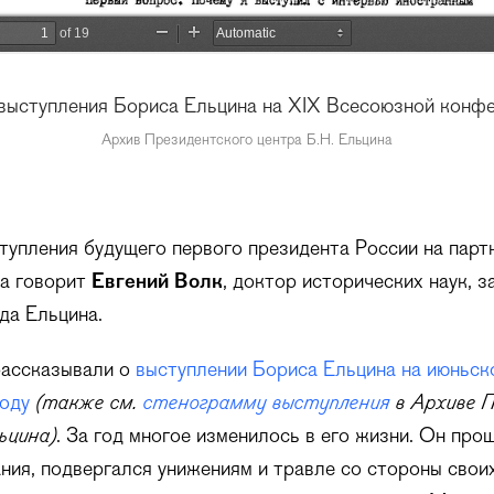
выступления Бориса Ельцина на XIX Всесоюзной кон
Архив Президентского центра Б.Н. Ельцина
тупления будущего первого президента России на пар
да говорит
Евгений Волк
, доктор исторических наук, 
да Ельцина.
рассказывали о
выступлении Бориса Ельцина на июньс
оду
(также см.
стенограмму выступления
в Архиве 
ьцина)
. За год многое изменилось в его жизни. Он про
ния, подвергался унижениям и травле со стороны свои