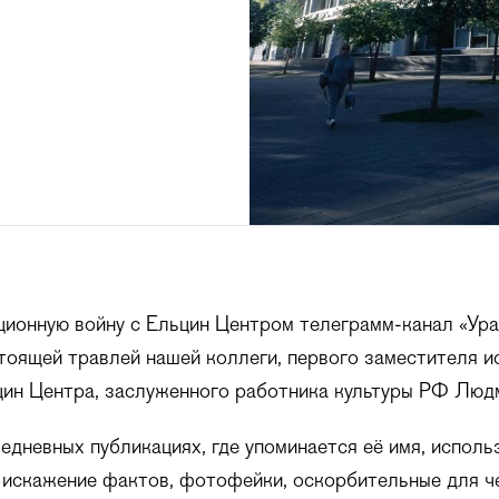
ионную войну с Ельцин Центром телеграмм-канал «Ур
оящей травлей нашей коллеги, первого заместителя и
ин Центра, заслуженного работника культуры РФ Люд
жедневных публикациях, где упоминается её имя, исполь
 искажение фактов, фотофейки, оскорбительные для ч