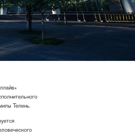
аллайв»
сполнительного
милы Телень.
зуется
еловеческого