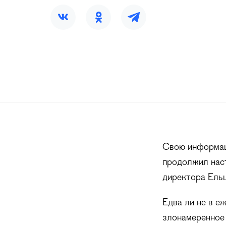
Свою информац
продолжил наст
директора Ельц
Едва ли не в е
злонамеренное