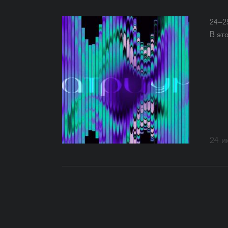
24–2
В эт
24 и