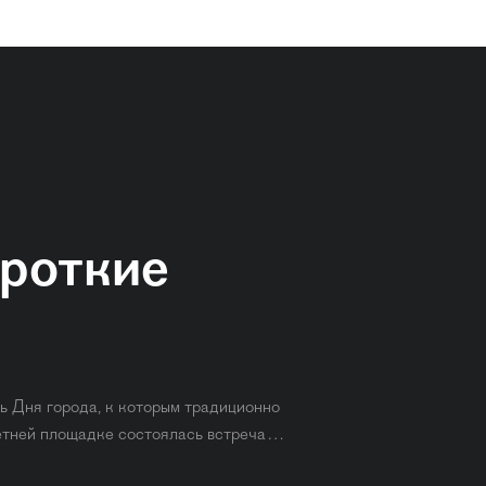
ороткие
ть Дня города, к которым традиционно
летней площадке состоялась встреча…