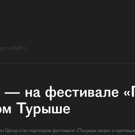
густа 2026 г.
 — на фестивале «
ом Турыше
ин Центр стал партнёром фестиваля «Посреди нигде» и приглашае