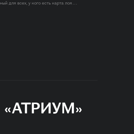
ый для всех, у кого есть карта лоя…
ва «АТРИУМ»