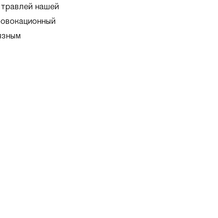
 травлей нашей
ровокационный
вязным