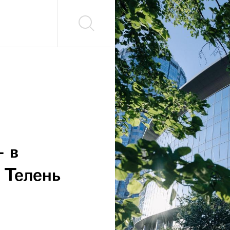
– в
 Телень