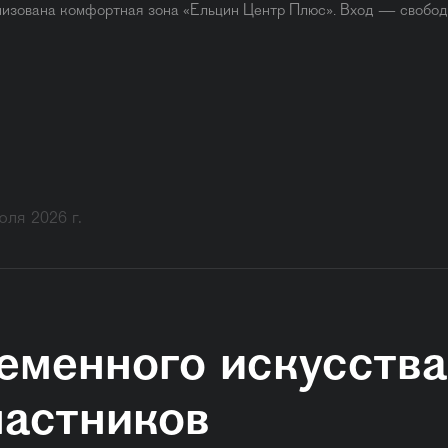
низована комфортная зона «Ельцин Центр Плюс». Вход — свободн
юля 2026 г.
еменного искусст
частников