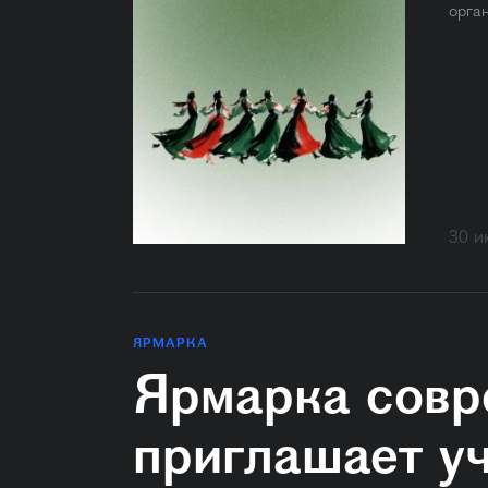
орга
30 и
ЯРМАРКА
Ярмарка совр
приглашает у