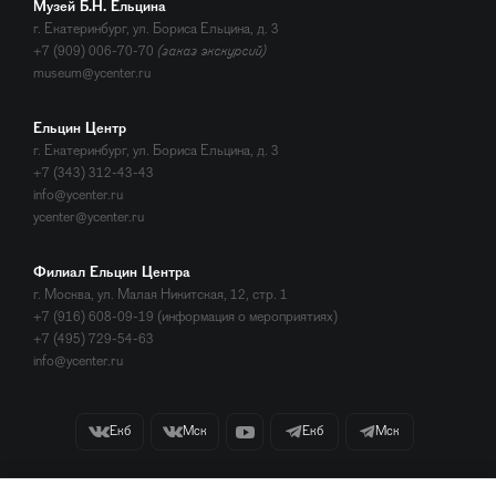
Музей Б.Н. Ельцина
г. Екатеринбург, ул. Бориса Ельцина, д. 3
+7 (909) 006-70-70
(заказ экскурсий)
museum@ycenter.ru
Ельцин Центр
г. Екатеринбург, ул. Бориса Ельцина, д. 3
+7 (343) 312-43-43
info@ycenter.ru
ycenter@ycenter.ru
Филиал Ельцин Центра
г. Москва, ул. Малая Никитская, 12, стр. 1
+7 (916) 608-09-19 (информация о мероприятиях)
+7 (495) 729-54-63
info@ycenter.ru
Екб
Мск
Екб
Мск