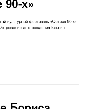
 90-х»
тый культурный фестиваль «Остров 90-х»
«Острова» ко дню рождения Ельцин
ее Бориса