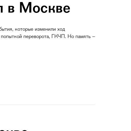
л в Москве
обытия, которые изменили ход
, попыткой переворота, ГКЧП. Но память –