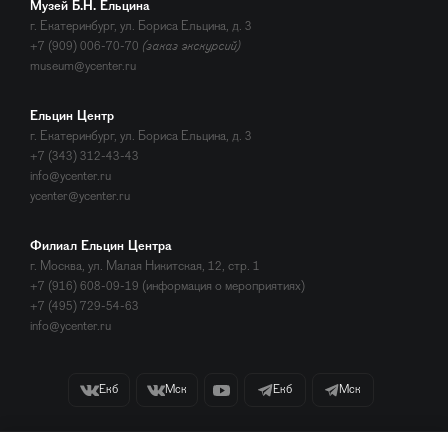
Музей Б.Н. Ельцина
г. Екатеринбург, ул. Бориса Ельцина, д. 3
+7 (909) 006-70-70
(заказ экскурсий)
museum@ycenter.ru
Ельцин Центр
г. Екатеринбург, ул. Бориса Ельцина, д. 3
+7 (343) 312-43-43
info@ycenter.ru
ycenter@ycenter.ru
Филиал Ельцин Центра
г. Москва, ул. Малая Никитская, 12, стр. 1
+7 (916) 608-09-19 (информация о мероприятиях)
+7 (495) 729-54-63
info@ycenter.ru
Екб
Мск
Екб
Мск