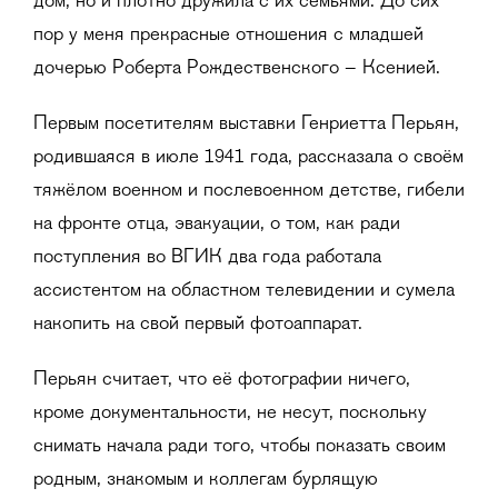
дом, но и плотно дружила с их семьями. До сих
пор у меня прекрасные отношения с младшей
дочерью Роберта Рождественского – Ксенией.
Первым посетителям выставки Генриетта Перьян,
родившаяся в июле 1941 года, рассказала о своём
тяжёлом военном и послевоенном детстве, гибели
на фронте отца, эвакуации, о том, как ради
поступления во ВГИК два года работала
ассистентом на областном телевидении и сумела
накопить на свой первый фотоаппарат.
Перьян считает, что её фотографии ничего,
кроме документальности, не несут, поскольку
снимать начала ради того, чтобы показать своим
родным, знакомым и коллегам бурлящую