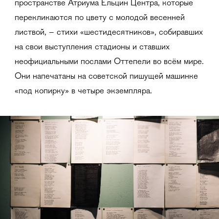
пространстве Атриума Ельцин Центра, которые
перекликаются по цвету с молодой весенней
листвой, – стихи «шестидесятников», собиравших
на свои выступления стадионы и ставших
неофициальными послами Оттепели во всём мире.
Они напечатаны на советской пишущей машинке
«под копирку» в четыре экземпляра.