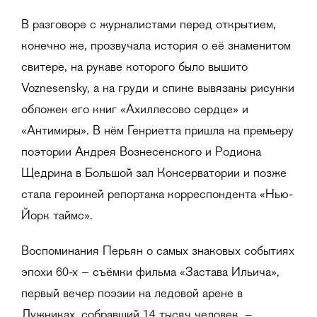
В разговоре с журналистами перед открытием,
конечно же, прозвучала история о её знаменитом
свитере, на рукаве которого было вышито
Voznesensky, а на груди и спине вывязаны рисунки
обложек его книг «Ахиллесово сердце» и
«Антимиры». В нём Генриетта пришла на премьеру
поэтории Андрея Вознесенского и Родиона
Щедрина в Большой зал Консерватории и позже
стала героиней репортажа корреспондента «Нью-
Йорк таймс».
Воспоминания Перьян о самых знаковых событиях
эпохи 60-х – съёмки фильма «Застава Ильича»,
первый вечер поэзии на ледовой арене в
Лужниках, собравший 14 тысяч человек, –