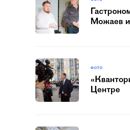
Гастроно
Можаев и
ФОТО
«Квантори
Центре