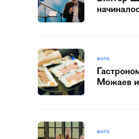
начинало
ФОТО
Гастроно
Можаев и
ФОТО