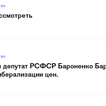
ТВО
ссмотреть
ТВО
 депутат РСФСР Баpоненко Баp
иберализации цен.