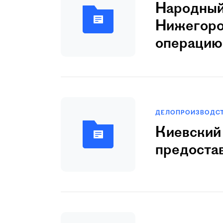
Hаpодный
Hижегоpо
операцию 
ДЕЛОПРОИЗВОДС
Киевский
предоста