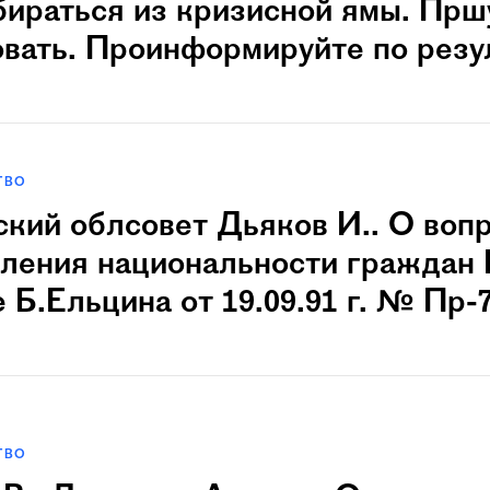
бираться из кризисной ямы. Прш
овать. Проинформируйте по резу
ТВО
кий облсовет Дьяков И.. О воп
вления национальности граждан 
 Б.Ельцина от 19.09.91 г. № Пр-
ТВО