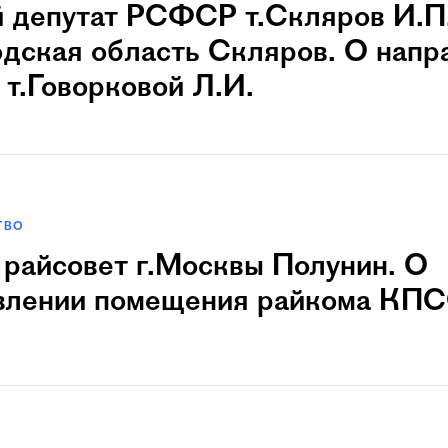
 депутат РСФСР т.Скляpов И.П
дская область Скляpов. О напр
т.Говорковой Л.И.
ТВО
 pайсовет г.Москвы Полунин. О
влении помещения райкома КПС