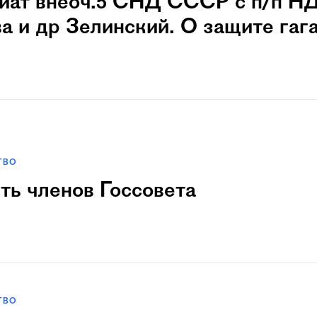
иат внеоч.5 СHД СССР с п/п 
 и дp Зелинский. О защите гаг
ТВО
ть членов Госсовета
ТВО