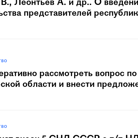
В., Леонтьев А. и др.. О введени
ьства представителей республи
ТВО
еративно рассмотреть вопрос по
ской области и внести предлож
ТВО