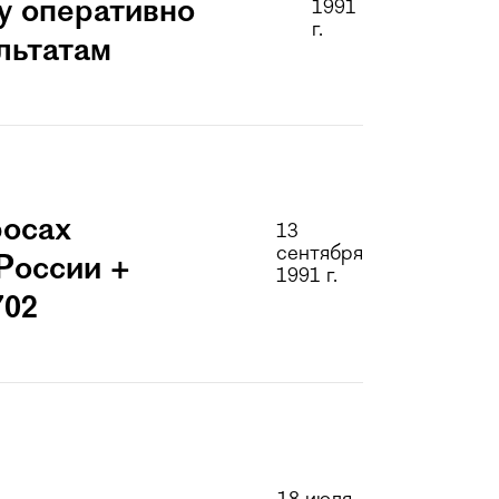
у оперативно
1991
г.
льтатам
росах
13
сентября
России +
1991 г.
702