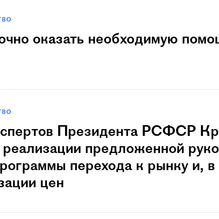
ТВО
очно оказать необходимую помо
ТВО
кспеpтов Пpезидента РСФСР Кp
 реализации предложенной рук
ограммы перехода к рынку и, в 
зации цен