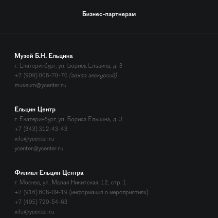
Бизнес-партнерам
Музей Б.Н. Ельцина
г. Екатеринбург, ул. Бориса Ельцина, д. 3
+7 (909) 006-70-70
(заказ экскурсий)
museum@ycenter.ru
Ельцин Центр
г. Екатеринбург, ул. Бориса Ельцина, д. 3
+7 (343) 312-43-43
info@ycenter.ru
ycenter@ycenter.ru
Филиал Ельцин Центра
г. Москва, ул. Малая Никитская, 12, стр. 1
+7 (916) 608-09-19 (информация о мероприятиях)
+7 (495) 729-54-63
info@ycenter.ru