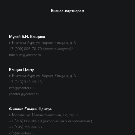
Бизнес-партнерам
Музей Б.Н. Ельцина
г. Екатеринбург, ул. Бориса Ельцина, д. 3
+7 (909) 006-70-70
(заказ экскурсий)
museum@ycenter.ru
Ельцин Центр
г. Екатеринбург, ул. Бориса Ельцина, д. 3
+7 (343) 312-43-43
info@ycenter.ru
ycenter@ycenter.ru
Филиал Ельцин Центра
г. Москва, ул. Малая Никитская, 12, стр. 1
+7 (916) 608-09-19 (информация о мероприятиях)
+7 (495) 729-54-63
info@ycenter.ru