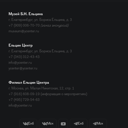
Музей Б.Н. Ельцина
г. Екатеринбург, ул. Бориса Ельцина, д. 3
+7 (909) 006-70-70
(заказ экскурсий)
museum@ycenter.ru
Ельцин Центр
г. Екатеринбург, ул. Бориса Ельцина, д. 3
+7 (343) 312-43-43
info@ycenter.ru
ycenter@ycenter.ru
Филиал Ельцин Центра
г. Москва, ул. Малая Никитская, 12, стр. 1
+7 (916) 608-09-19 (информация о мероприятиях)
+7 (495) 729-54-63
info@ycenter.ru
Екб
Мск
Екб
Мск