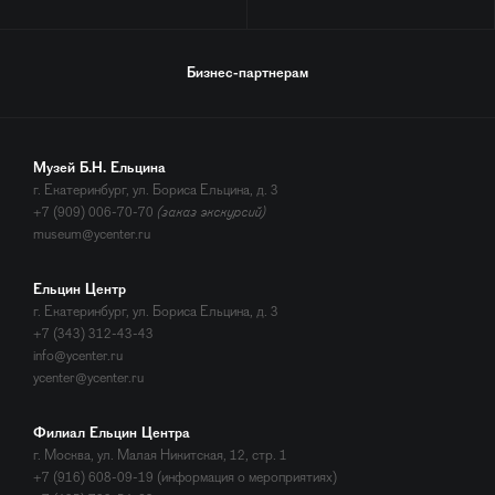
Бизнес-партнерам
Музей Б.Н. Ельцина
г. Екатеринбург, ул. Бориса Ельцина, д. 3
+7 (909) 006-70-70
(заказ экскурсий)
museum@ycenter.ru
Ельцин Центр
г. Екатеринбург, ул. Бориса Ельцина, д. 3
+7 (343) 312-43-43
info@ycenter.ru
ycenter@ycenter.ru
Филиал Ельцин Центра
г. Москва, ул. Малая Никитская, 12, стр. 1
+7 (916) 608-09-19 (информация о мероприятиях)