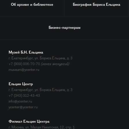
Об архиве и библиотеке
Биография
Бориса Ельцина
Бизнес-партнерам
Музей Б.Н. Ельцина
г. Екатеринбург, ул. Бориса Ельцина, д. 3
+7 (909) 006-70-70
(заказ экскурсий)
museum@ycenter.ru
Ельцин Центр
г. Екатеринбург, ул. Бориса Ельцина, д. 3
+7 (343) 312-43-43
info@ycenter.ru
ycenter@ycenter.ru
Филиал Ельцин Центра
г. Москва, ул. Малая Никитская, 12, стр. 1