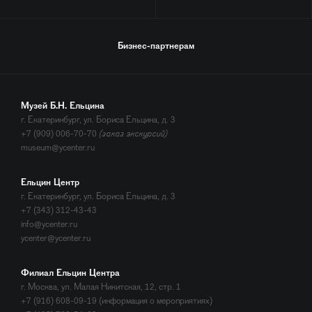
Бизнес-партнерам
Музей Б.Н. Ельцина
г. Екатеринбург, ул. Бориса Ельцина, д. 3
+7 (909) 006-70-70
(заказ экскурсий)
museum@ycenter.ru
Ельцин Центр
г. Екатеринбург, ул. Бориса Ельцина, д. 3
+7 (343) 312-43-43
info@ycenter.ru
ycenter@ycenter.ru
Филиал Ельцин Центра
г. Москва, ул. Малая Никитская, 12, стр. 1
+7 (916) 608-09-19 (информация о мероприятиях)